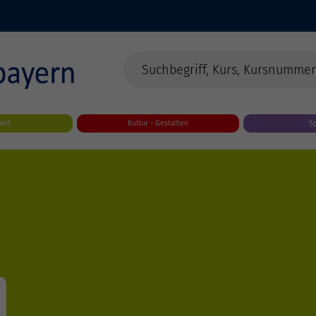
eit
Kultur - Gestalten
S