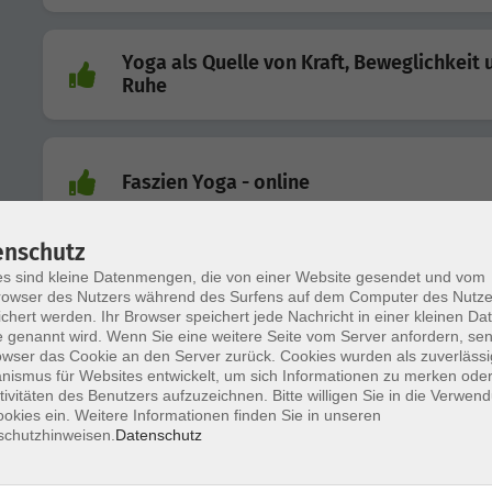
Yoga als Quelle von Kraft, Beweglichkeit 
Ruhe
Faszien Yoga - online
enschutz
s sind kleine Datenmengen, die von einer Website gesendet und vom
Faszienyoga
owser des Nutzers während des Surfens auf dem Computer des Nutze
chert werden. Ihr Browser speichert jede Nachricht in einer kleinen Dat
 genannt wird. Wenn Sie eine weitere Seite vom Server anfordern, se
owser das Cookie an den Server zurück. Cookies wurden als zuverlässi
ismus für Websites entwickelt, um sich Informationen zu merken oder
Qigong - Fortgeschrittene (online)
tivitäten des Benutzers aufzuzeichnen. Bitte willigen Sie in die Verwen
okies ein. Weitere Informationen finden Sie in unseren
schutzhinweisen.
Datenschutz