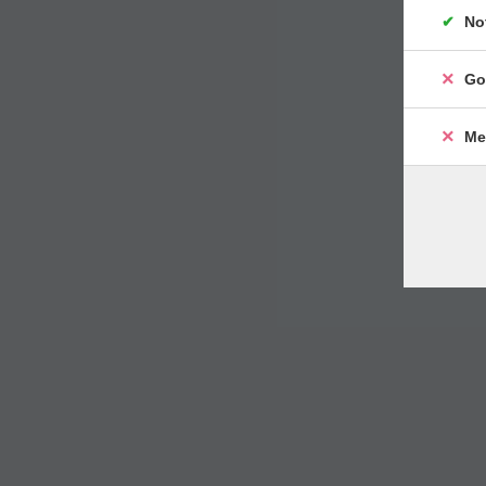
No
Go
Me