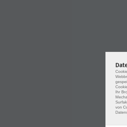
Dat
Cookie
Webbr
gespei
Cookie
Ihr Br
Mechan
Surfak
von Co
Daten