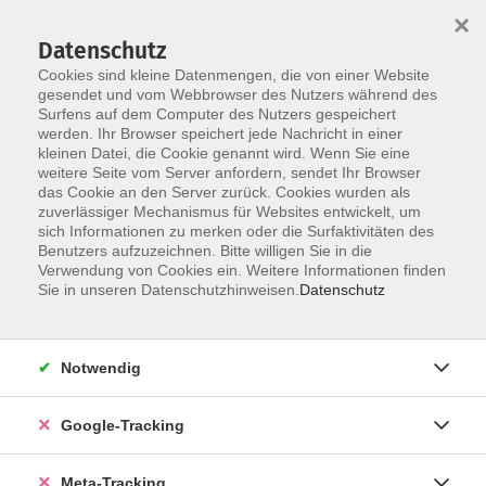
×
Datenschutz
Cookies sind kleine Datenmengen, die von einer Website
gesendet und vom Webbrowser des Nutzers während des
Surfens auf dem Computer des Nutzers gespeichert
Skip to main content
werden. Ihr Browser speichert jede Nachricht in einer
kleinen Datei, die Cookie genannt wird. Wenn Sie eine
Sprachen und Integration
weitere Seite vom Server anfordern, sendet Ihr Browser
das Cookie an den Server zurück. Cookies wurden als
zuverlässiger Mechanismus für Websites entwickelt, um
sich Informationen zu merken oder die Surfaktivitäten des
Benutzers aufzuzeichnen. Bitte willigen Sie in die
Verwendung von Cookies ein. Weitere Informationen finden
Sie in unseren Datenschutzhinweisen.
Datenschutz
1642 Kurse
Notwendig
Neben den stark nachgefragten Sprachen wie
Englisch, Französisch, Spanisch oder Italienisch
erwartet euch ein vielfältiges Angebot an über 40
Google-Tracking
weiteren Sprachen. Als größter Sprachkursanbieter
Deutschlands ermöglichen die Volkshochschulen
Meta-Tracking