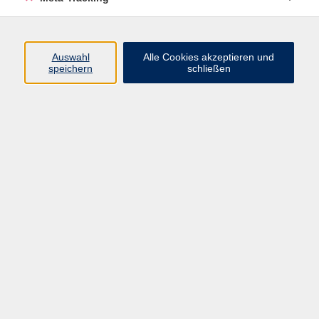
damit allen Menschen eine (fremd-)sprachliche
Qualifizierung und leisten einen wertvollen Beitrag
zu einer kultursensiblen Verständigung.
Auswahl
Alle Cookies akzeptieren und
speichern
schließen
Sprachniveaustufen kurz erklärt
Kurse nach Themen
Andere Fremdsprachen
66
Arabisch
15
Bosnisch, Kroatisch, Serbisch
19
Chinesisch
22
Deutsch als Fremdsprache
387
Deutsch als Muttersprache
7
Dänisch
8
Englisch
163
Finnisch
2