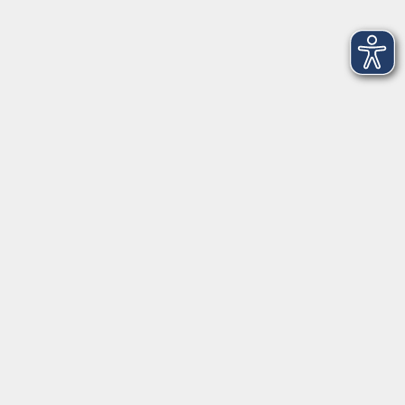
Merkliste
Arabisch B1 Online Wiederholung
Do. 24.09.2026 17:30
Merkliste
Tschechisch A 2
Do. 24.09.2026 17:30
Merkliste