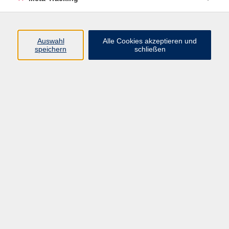
damit allen Menschen eine (fremd-)sprachliche
Qualifizierung und leisten einen wertvollen Beitrag
zu einer kultursensiblen Verständigung.
Auswahl
Alle Cookies akzeptieren und
speichern
schließen
Sprachniveaustufen kurz erklärt
Kurse nach Themen
Andere Fremdsprachen
66
Arabisch
15
Bosnisch, Kroatisch, Serbisch
19
Chinesisch
22
Deutsch als Fremdsprache
387
Deutsch als Muttersprache
7
Dänisch
8
Englisch
164
Finnisch
2