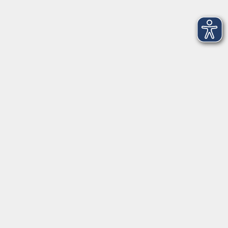
Deutsch+ A2.1 Standardkurs mo, mi und do
Mo. 05.10.2026 18:00
Merkliste
Deutsch A2.2 Standardkurs mo und mi
Mo. 05.10.2026 18:00
Merkliste
Deutsch B2.1 Standardkurs mo, mi und do