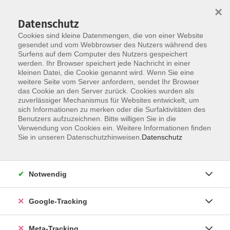
×
Datenschutz
Cookies sind kleine Datenmengen, die von einer Website
gesendet und vom Webbrowser des Nutzers während des
Surfens auf dem Computer des Nutzers gespeichert
Skip to main content
werden. Ihr Browser speichert jede Nachricht in einer
kleinen Datei, die Cookie genannt wird. Wenn Sie eine
Sprachen und Integration
weitere Seite vom Server anfordern, sendet Ihr Browser
das Cookie an den Server zurück. Cookies wurden als
zuverlässiger Mechanismus für Websites entwickelt, um
sich Informationen zu merken oder die Surfaktivitäten des
Benutzers aufzuzeichnen. Bitte willigen Sie in die
Verwendung von Cookies ein. Weitere Informationen finden
Sie in unseren Datenschutzhinweisen.
Datenschutz
1643 Kurse
Notwendig
Neben den stark nachgefragten Sprachen wie
Englisch, Französisch, Spanisch oder Italienisch
erwartet euch ein vielfältiges Angebot an über 40
Google-Tracking
weiteren Sprachen. Als größter Sprachkursanbieter
Deutschlands ermöglichen die Volkshochschulen
Meta-Tracking