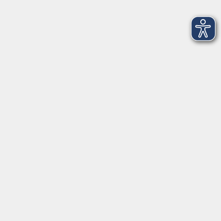
Mo. 02.11.2026 18:30
Merkliste
Xpert Business (=XB) Lohn und Gehalt 2
Mo. 02.11.2026 18:30
Merkliste
Xpert Business (=XB) Personalwirtschaft
Mo. 02.11.2026 18:30
Merkliste