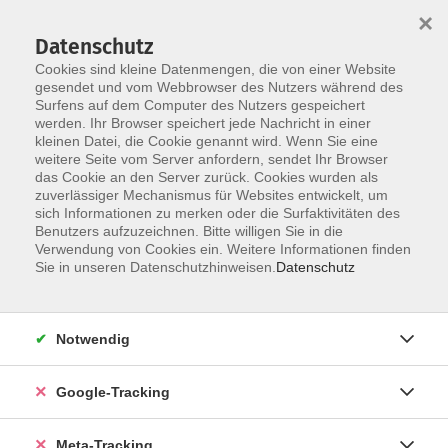
×
Datenschutz
Cookies sind kleine Datenmengen, die von einer Website
gesendet und vom Webbrowser des Nutzers während des
Surfens auf dem Computer des Nutzers gespeichert
Skip to main content
werden. Ihr Browser speichert jede Nachricht in einer
kleinen Datei, die Cookie genannt wird. Wenn Sie eine
Beruf
weitere Seite vom Server anfordern, sendet Ihr Browser
das Cookie an den Server zurück. Cookies wurden als
zuverlässiger Mechanismus für Websites entwickelt, um
sich Informationen zu merken oder die Surfaktivitäten des
Benutzers aufzuzeichnen. Bitte willigen Sie in die
Verwendung von Cookies ein. Weitere Informationen finden
Sie in unseren Datenschutzhinweisen.
Datenschutz
1366 Kurse
Notwendig
Unser Angebot im Bereich „Arbeit – IT –
Organisation/Management“ umfasst drei zentrale
Themenbereiche: IT-Kompetenzen, kaufmännische
Google-Tracking
und betriebswirtschaftliche Weiterbildung sowie
persönliche Arbeitstechniken (Softskills). Unsere
Meta-Tracking