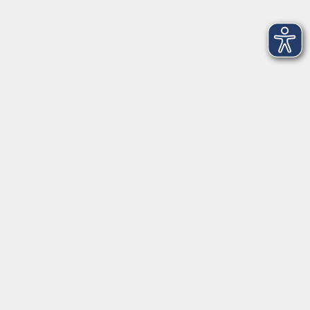
Do. 19.11.2026 17:00
Merkliste
Klarer sehen mit Sketchnotes
Do. 19.11.2026 17:00
Merkliste
KI im Berufsalltag
Do. 19.11.2026 18:00
Merkliste