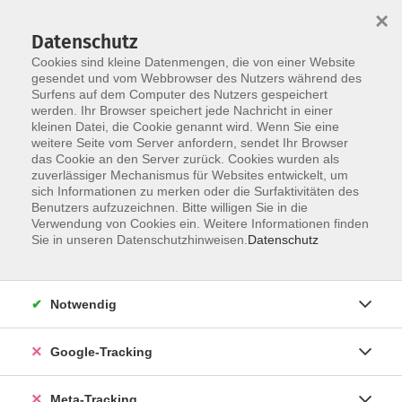
×
Datenschutz
Cookies sind kleine Datenmengen, die von einer Website
gesendet und vom Webbrowser des Nutzers während des
Surfens auf dem Computer des Nutzers gespeichert
Skip to main content
werden. Ihr Browser speichert jede Nachricht in einer
kleinen Datei, die Cookie genannt wird. Wenn Sie eine
Beruf
weitere Seite vom Server anfordern, sendet Ihr Browser
das Cookie an den Server zurück. Cookies wurden als
zuverlässiger Mechanismus für Websites entwickelt, um
sich Informationen zu merken oder die Surfaktivitäten des
Benutzers aufzuzeichnen. Bitte willigen Sie in die
Verwendung von Cookies ein. Weitere Informationen finden
Sie in unseren Datenschutzhinweisen.
Datenschutz
1365 Kurse
Notwendig
Unser Angebot im Bereich „Arbeit – IT –
Organisation/Management“ umfasst drei zentrale
Themenbereiche: IT-Kompetenzen, kaufmännische
Google-Tracking
und betriebswirtschaftliche Weiterbildung sowie
persönliche Arbeitstechniken (Softskills). Unsere
Meta-Tracking