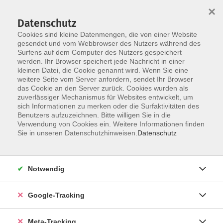
×
Datenschutz
Cookies sind kleine Datenmengen, die von einer Website
gesendet und vom Webbrowser des Nutzers während des
Surfens auf dem Computer des Nutzers gespeichert
Skip to main content
werden. Ihr Browser speichert jede Nachricht in einer
kleinen Datei, die Cookie genannt wird. Wenn Sie eine
Beruf
weitere Seite vom Server anfordern, sendet Ihr Browser
das Cookie an den Server zurück. Cookies wurden als
zuverlässiger Mechanismus für Websites entwickelt, um
sich Informationen zu merken oder die Surfaktivitäten des
Benutzers aufzuzeichnen. Bitte willigen Sie in die
Verwendung von Cookies ein. Weitere Informationen finden
Sie in unseren Datenschutzhinweisen.
Datenschutz
1373 Kurse
Notwendig
Unser Angebot im Bereich „Arbeit – IT –
Organisation/Management“ umfasst drei zentrale
Themenbereiche: IT-Kompetenzen, kaufmännische
Google-Tracking
und betriebswirtschaftliche Weiterbildung sowie
persönliche Arbeitstechniken (Softskills). Unsere
Meta-Tracking