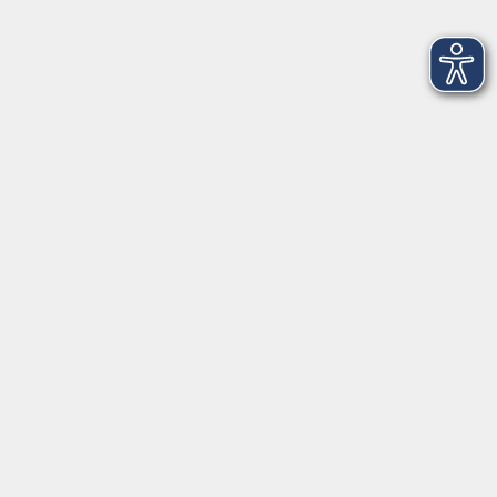
Merkliste
KI im Qualitätsmanagement
Di. 24.11.2026 18:00
Merkliste
Erfolgreiche Instagram- und Facebook-Werbung
Di. 24.11.2026 18:00
Merkliste