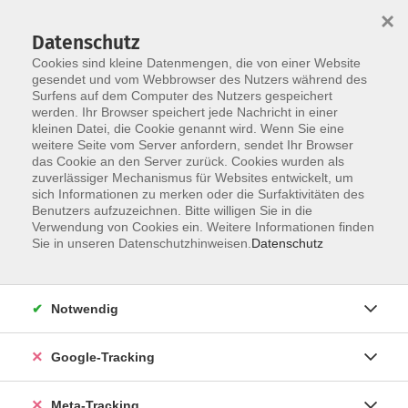
×
Datenschutz
Cookies sind kleine Datenmengen, die von einer Website
gesendet und vom Webbrowser des Nutzers während des
Surfens auf dem Computer des Nutzers gespeichert
Skip to main content
werden. Ihr Browser speichert jede Nachricht in einer
kleinen Datei, die Cookie genannt wird. Wenn Sie eine
Beruf
weitere Seite vom Server anfordern, sendet Ihr Browser
das Cookie an den Server zurück. Cookies wurden als
zuverlässiger Mechanismus für Websites entwickelt, um
sich Informationen zu merken oder die Surfaktivitäten des
Benutzers aufzuzeichnen. Bitte willigen Sie in die
Verwendung von Cookies ein. Weitere Informationen finden
Sie in unseren Datenschutzhinweisen.
Datenschutz
1365 Kurse
Notwendig
Unser Angebot im Bereich „Arbeit – IT –
Organisation/Management“ umfasst drei zentrale
Themenbereiche: IT-Kompetenzen, kaufmännische
Google-Tracking
und betriebswirtschaftliche Weiterbildung sowie
persönliche Arbeitstechniken (Softskills). Unsere
Meta-Tracking