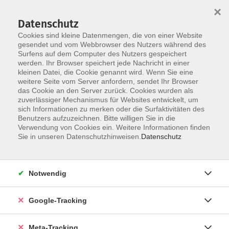
×
Datenschutz
Cookies sind kleine Datenmengen, die von einer Website
gesendet und vom Webbrowser des Nutzers während des
Surfens auf dem Computer des Nutzers gespeichert
Skip to main content
werden. Ihr Browser speichert jede Nachricht in einer
kleinen Datei, die Cookie genannt wird. Wenn Sie eine
Beruf
weitere Seite vom Server anfordern, sendet Ihr Browser
das Cookie an den Server zurück. Cookies wurden als
zuverlässiger Mechanismus für Websites entwickelt, um
sich Informationen zu merken oder die Surfaktivitäten des
Benutzers aufzuzeichnen. Bitte willigen Sie in die
Verwendung von Cookies ein. Weitere Informationen finden
Sie in unseren Datenschutzhinweisen.
Datenschutz
1364 Kurse
Notwendig
Unser Angebot im Bereich „Arbeit – IT –
Organisation/Management“ umfasst drei zentrale
Themenbereiche: IT-Kompetenzen, kaufmännische
Google-Tracking
und betriebswirtschaftliche Weiterbildung sowie
persönliche Arbeitstechniken (Softskills). Unsere
Meta-Tracking