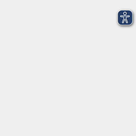
Einnahmen-Überschussrechnung als Videokurs
Mo. 28.09.2026 00:00
Merkliste
Finanzbuchführung 2 als Videokurs
Mo. 28.09.2026 00:00
Merkliste
Lohn- und Gehalt 1 als Videokurs
Mo. 28.09.2026 00:00
Merkliste