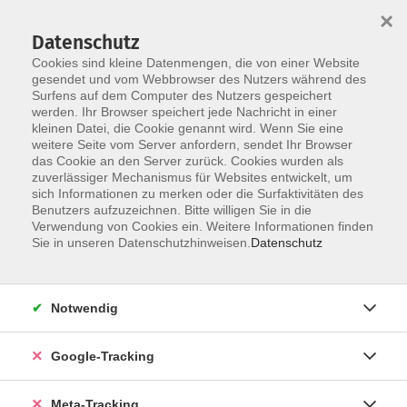
×
Datenschutz
Cookies sind kleine Datenmengen, die von einer Website
gesendet und vom Webbrowser des Nutzers während des
Surfens auf dem Computer des Nutzers gespeichert
Skip to main content
werden. Ihr Browser speichert jede Nachricht in einer
kleinen Datei, die Cookie genannt wird. Wenn Sie eine
Beruf
weitere Seite vom Server anfordern, sendet Ihr Browser
das Cookie an den Server zurück. Cookies wurden als
zuverlässiger Mechanismus für Websites entwickelt, um
sich Informationen zu merken oder die Surfaktivitäten des
Benutzers aufzuzeichnen. Bitte willigen Sie in die
Verwendung von Cookies ein. Weitere Informationen finden
Sie in unseren Datenschutzhinweisen.
Datenschutz
1365 Kurse
Notwendig
Unser Angebot im Bereich „Arbeit – IT –
Organisation/Management“ umfasst drei zentrale
Themenbereiche: IT-Kompetenzen, kaufmännische
Google-Tracking
und betriebswirtschaftliche Weiterbildung sowie
persönliche Arbeitstechniken (Softskills). Unsere
Meta-Tracking