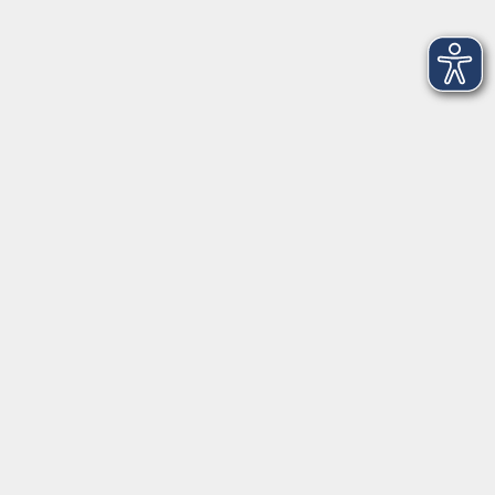
deutschen Arbeitsmarkt
Sa. 10.10.2026 11:00
Merkliste
Zur richtigen Traumstelle durch online
Bewerbung
Sa. 10.10.2026 14:30
Merkliste
„Excel Basic“
So. 11.10.2026 10:30
Merkliste