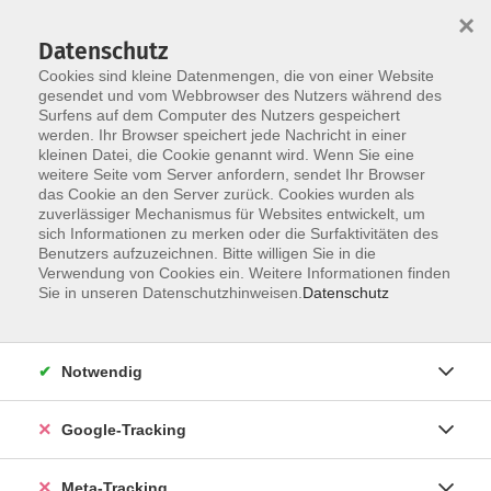
×
Datenschutz
Cookies sind kleine Datenmengen, die von einer Website
gesendet und vom Webbrowser des Nutzers während des
Surfens auf dem Computer des Nutzers gespeichert
Skip to main content
werden. Ihr Browser speichert jede Nachricht in einer
kleinen Datei, die Cookie genannt wird. Wenn Sie eine
Alles für`s Business
weitere Seite vom Server anfordern, sendet Ihr Browser
das Cookie an den Server zurück. Cookies wurden als
zuverlässiger Mechanismus für Websites entwickelt, um
sich Informationen zu merken oder die Surfaktivitäten des
Benutzers aufzuzeichnen. Bitte willigen Sie in die
Verwendung von Cookies ein. Weitere Informationen finden
Sie in unseren Datenschutzhinweisen.
Datenschutz
5 Kurse
zurück zu Beruf/Digitales
Notwendig
Google-Tracking
Ergebnisse filtern
Meta-Tracking