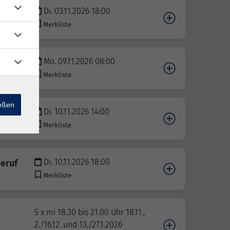
Di. 03.11.2026 18:00
Merkliste
Mo. 09.11.2026 08:00
Merkliste
ießen
Di. 10.11.2026 14:00
n B1
Merkliste
Di. 10.11.2026 18:00
eruf
Merkliste
5 x mi 18.30 bis 21.00 Uhr 18.11.,
2./16.12. und 13./27.1.2026