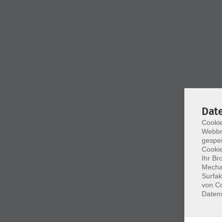
Dat
Cookie
Webbr
gespei
Cookie
Ihr Br
Mechan
Surfak
von Co
Daten