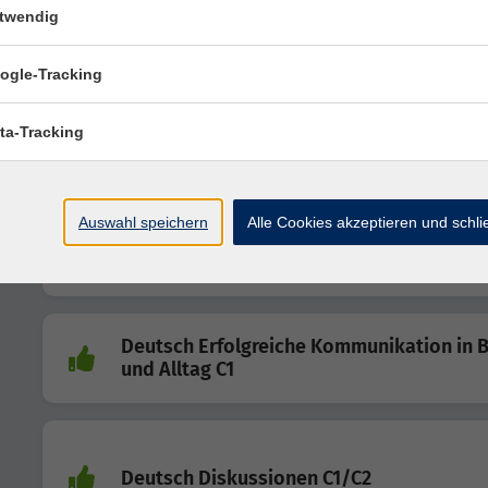
twendig
Deutsch - Fit fürs Büro B1/B2
Bürokommunikation im deutschen Arbeitskontext
ogle-Tracking
ta-Tracking
Deutsch Sprechen und Grammatik B2/C1
Auswahl speichern
Alle Cookies akzeptieren und schl
Deutsch Sicherer und fließender spreche
Deutsch Erfolgreiche Kommunikation in B
und Alltag C1
Deutsch Diskussionen C1/C2