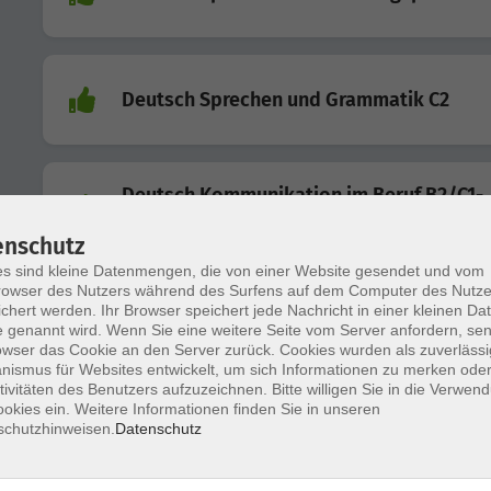
Deutsch Sprechen und Grammatik C2
Deutsch Kommunikation im Beruf B2/C1-
Sprechen
enschutz
s sind kleine Datenmengen, die von einer Website gesendet und vom
owser des Nutzers während des Surfens auf dem Computer des Nutze
chert werden. Ihr Browser speichert jede Nachricht in einer kleinen Dat
Deutsch Sprechen und Grammatik B2
 genannt wird. Wenn Sie eine weitere Seite vom Server anfordern, se
owser das Cookie an den Server zurück. Cookies wurden als zuverlässi
ismus für Websites entwickelt, um sich Informationen zu merken oder
tivitäten des Benutzers aufzuzeichnen. Bitte willigen Sie in die Verwen
Deutsch für den Beruf: Verhandlungen,
okies ein. Weitere Informationen finden Sie in unseren
schutzhinweisen.
Datenschutz
Geschäftssprache, Wortschatz C1 kompa