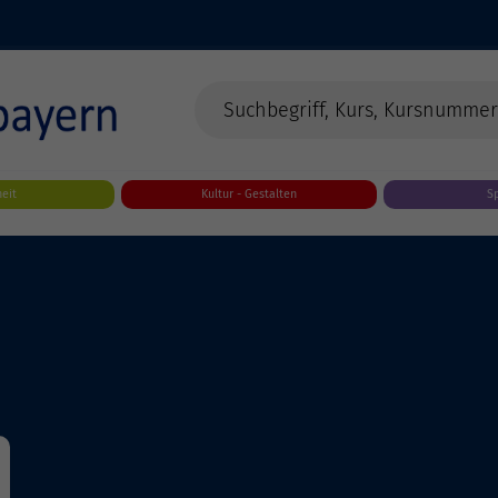
eit
Kultur - Gestalten
S