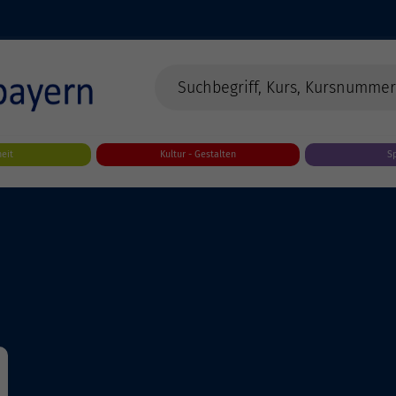
eit
Kultur - Gestalten
S