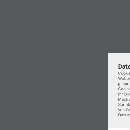
Dat
Cookie
Webbr
gespei
Cookie
Ihr Br
Mechan
Surfak
von Co
Daten