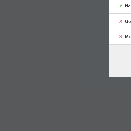
No
Go
Me