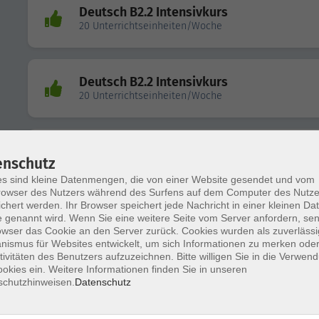
Deutsch B2.2 Intensivkurs
20 Unterrichtseinheiten/Woche
Deutsch B2.2 Intensivkurs
20 Unterrichtseinheiten/Woche
Deutsch B2.1 Standardkurs di und do
enschutz
s sind kleine Datenmengen, die von einer Website gesendet und vom
owser des Nutzers während des Surfens auf dem Computer des Nutze
chert werden. Ihr Browser speichert jede Nachricht in einer kleinen Dat
 genannt wird. Wenn Sie eine weitere Seite vom Server anfordern, se
Deutsch Sprechen und Grammatik B2/C1
owser das Cookie an den Server zurück. Cookies wurden als zuverlässi
ismus für Websites entwickelt, um sich Informationen zu merken oder
tivitäten des Benutzers aufzuzeichnen. Bitte willigen Sie in die Verwen
okies ein. Weitere Informationen finden Sie in unseren
schutzhinweisen.
Datenschutz
Deutsch Sprechtraining B2/C1
Was Sie immer schon sagen wollten ...