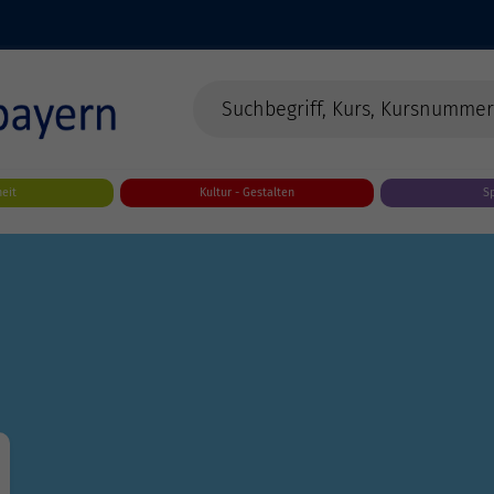
eit
Kultur - Gestalten
S