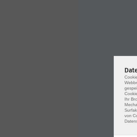
Dat
Cookie
Webbr
gespei
Cookie
Ihr Br
Mechan
Surfak
von Co
Daten