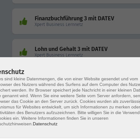
Finanzbuchführung 3 mit DATEV
Xpert Business Lernnetz
Lohn und Gehalt 3 mit DATEV
Xpert Business Lernnetz
enschutz
s sind kleine Datenmengen, die von einer Website gesendet und vom
Xpert Business (=XB) Finanzbuchführung 1
owser des Nutzers während des Surfens auf dem Computer des Nutze
chert werden. Ihr Browser speichert jede Nachricht in einer kleinen Dat
 genannt wird. Wenn Sie eine weitere Seite vom Server anfordern, se
owser das Cookie an den Server zurück. Cookies wurden als zuverlässi
ismus für Websites entwickelt, um sich Informationen zu merken oder
Xpert Business (=XB) Finanzbuchführung 3
tivitäten des Benutzers aufzuzeichnen. Bitte willigen Sie in die Verwen
DATEV
okies ein. Weitere Informationen finden Sie in unseren
schutzhinweisen.
Datenschutz