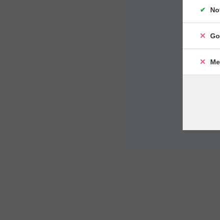
No
Go
Me