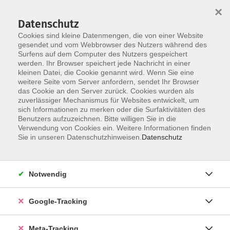
×
Datenschutz
Cookies sind kleine Datenmengen, die von einer Website
gesendet und vom Webbrowser des Nutzers während des
Surfens auf dem Computer des Nutzers gespeichert
Skip to main content
werden. Ihr Browser speichert jede Nachricht in einer
kleinen Datei, die Cookie genannt wird. Wenn Sie eine
Beruf
weitere Seite vom Server anfordern, sendet Ihr Browser
das Cookie an den Server zurück. Cookies wurden als
zuverlässiger Mechanismus für Websites entwickelt, um
sich Informationen zu merken oder die Surfaktivitäten des
Benutzers aufzuzeichnen. Bitte willigen Sie in die
Verwendung von Cookies ein. Weitere Informationen finden
Sie in unseren Datenschutzhinweisen.
Datenschutz
1365 Kurse
Notwendig
Unser Angebot im Bereich „Arbeit – IT –
Organisation/Management“ umfasst drei zentrale
Themenbereiche: IT-Kompetenzen, kaufmännische
Google-Tracking
und betriebswirtschaftliche Weiterbildung sowie
persönliche Arbeitstechniken (Softskills). Unsere
Meta-Tracking