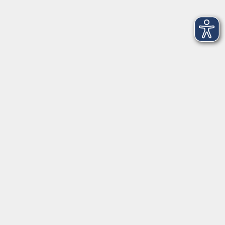
Finanzbuchführung 2 als Videokurs
Mo. 28.09.2026 00:00
Merkliste
Lohn- und Gehalt 1 als Videokurs
Mo. 28.09.2026 00:00
Merkliste
Finanzbuchführung mit DATEV als Videokurs
Mo. 28.09.2026 00:00
Merkliste