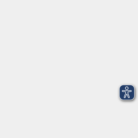
Merkliste
Digital Imaging mit KI – Promptografie!
Do. 24.09.2026 17:00
Merkliste
Urlaubsplanung mit KI – smarter reisen, KI
besser verstehen - Online-Kurs
Do. 24.09.2026 17:00
Merkliste