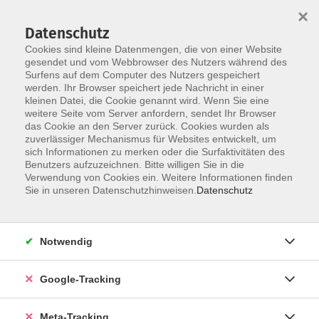
×
Datenschutz
Cookies sind kleine Datenmengen, die von einer Website
gesendet und vom Webbrowser des Nutzers während des
Surfens auf dem Computer des Nutzers gespeichert
Skip to main content
werden. Ihr Browser speichert jede Nachricht in einer
IT-/Medien-Grundlagen /
kleinen Datei, die Cookie genannt wird. Wenn Sie eine
weitere Seite vom Server anfordern, sendet Ihr Browser
allgemeine Anwendungen
das Cookie an den Server zurück. Cookies wurden als
zuverlässiger Mechanismus für Websites entwickelt, um
sich Informationen zu merken oder die Surfaktivitäten des
Benutzers aufzuzeichnen. Bitte willigen Sie in die
Verwendung von Cookies ein. Weitere Informationen finden
Sie in unseren Datenschutzhinweisen.
Datenschutz
475 Kurse
zurück zu Qualifikation für das Arbeitsleben – IT-
Notwendig
Organisation/Management (Beruf)
Google-Tracking
Meta-Tracking