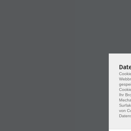
Dat
Cookie
Webbr
gespei
Cookie
Ihr Br
Mechan
Surfak
von Co
Daten