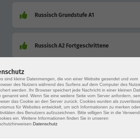
Russisch Grundstufe A1
Russisch A2 Fortgeschrittene
enschutz
Russisch B1 (ab Lektion 7)
s sind kleine Datenmengen, die von einer Website gesendet und vom
owser des Nutzers während des Surfens auf dem Computer des Nutze
chert werden. Ihr Browser speichert jede Nachricht in einer kleinen Dat
 genannt wird. Wenn Sie eine weitere Seite vom Server anfordern, se
owser das Cookie an den Server zurück. Cookies wurden als zuverlässi
Russisch (A1) Anfänger mit leichten
ismus für Websites entwickelt, um sich Informationen zu merken oder
Vorkenntnissen
tivitäten des Benutzers aufzuzeichnen. Bitte willigen Sie in die Verwen
okies ein. Weitere Informationen finden Sie in unseren
schutzhinweisen.
Datenschutz
Russisch B1 - Sprache und Kultur (online)