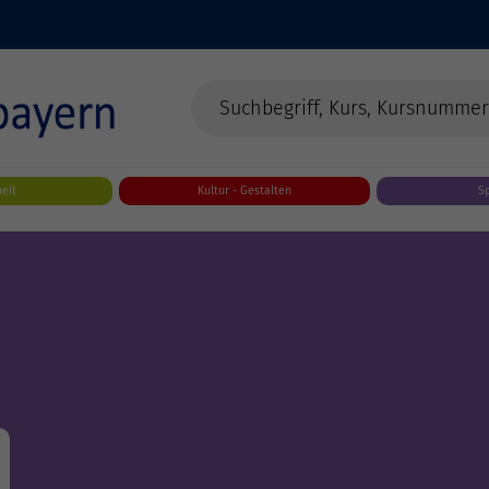
eit
Kultur - Gestalten
S