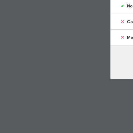
No
Go
Me