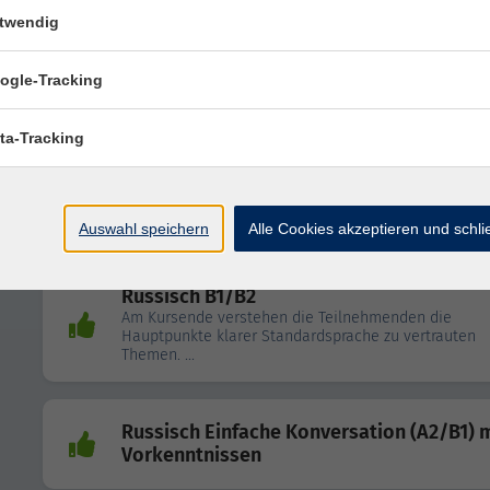
twendig
ogle-Tracking
Russisch B1: ab Lektion 3
ta-Tracking
Russisch B1
online
Auswahl speichern
Alle Cookies akzeptieren und schl
Russisch B1/B2
Am Kursende verstehen die Teilnehmenden die
Hauptpunkte klarer Standardsprache zu vertrauten
Themen. ...
Russisch Einfache Konversation (A2/B1) 
Vorkenntnissen