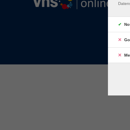
Daten
No
Go
Me