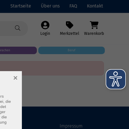
Startseite
Über uns
FAQ
Kontakt
Login
Merkzettel
Warenkorb
prachen
Beruf
×
rs
ei, die
ndet
ger
 die
dung
Startseite
Impressum