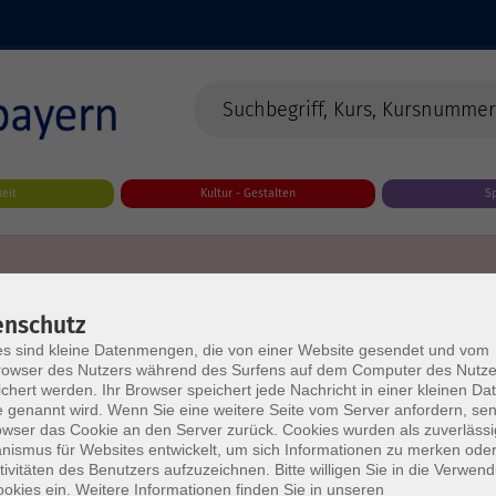
eit
Kultur - Gestalten
S
enschutz
s sind kleine Datenmengen, die von einer Website gesendet und vom
owser des Nutzers während des Surfens auf dem Computer des Nutze
chert werden. Ihr Browser speichert jede Nachricht in einer kleinen Dat
 genannt wird. Wenn Sie eine weitere Seite vom Server anfordern, se
owser das Cookie an den Server zurück. Cookies wurden als zuverlässi
ismus für Websites entwickelt, um sich Informationen zu merken oder
tivitäten des Benutzers aufzuzeichnen. Bitte willigen Sie in die Verwen
okies ein. Weitere Informationen finden Sie in unseren