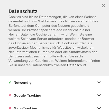
×
Datenschutz
Cookies sind kleine Datenmengen, die von einer Website
gesendet und vom Webbrowser des Nutzers während des
Surfens auf dem Computer des Nutzers gespeichert
Skip to main content
werden. Ihr Browser speichert jede Nachricht in einer
kleinen Datei, die Cookie genannt wird. Wenn Sie eine
neue Kurse
weitere Seite vom Server anfordern, sendet Ihr Browser
das Cookie an den Server zurück. Cookies wurden als
zuverlässiger Mechanismus für Websites entwickelt, um
sich Informationen zu merken oder die Surfaktivitäten des
Benutzers aufzuzeichnen. Bitte willigen Sie in die
Verwendung von Cookies ein. Weitere Informationen finden
Sie in unseren Datenschutzhinweisen.
Datenschutz
10 Kurse
zurück zu weitere Kategorien
Notwendig
Google-Tracking
Ergebnisse filtern
Meta-Tracking