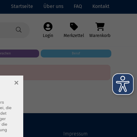
Startseite
Über uns
FAQ
Kontakt
Login
Merkzettel
Warenkorb
prachen
Beruf
×
rs
ei, die
ndet
ger
 die
dung
Startseite
Impressum