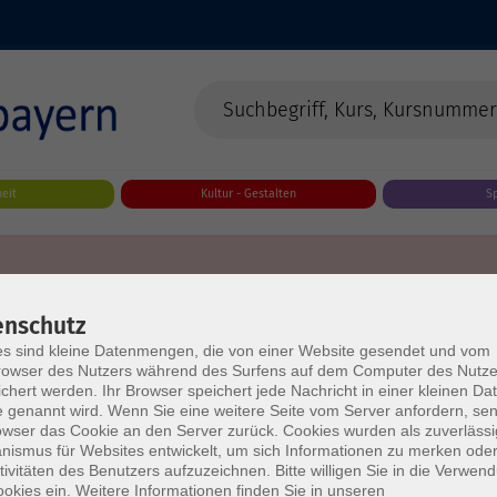
eit
Kultur - Gestalten
S
enschutz
s sind kleine Datenmengen, die von einer Website gesendet und vom
owser des Nutzers während des Surfens auf dem Computer des Nutze
chert werden. Ihr Browser speichert jede Nachricht in einer kleinen Dat
 genannt wird. Wenn Sie eine weitere Seite vom Server anfordern, se
owser das Cookie an den Server zurück. Cookies wurden als zuverlässi
ismus für Websites entwickelt, um sich Informationen zu merken oder
tivitäten des Benutzers aufzuzeichnen. Bitte willigen Sie in die Verwen
okies ein. Weitere Informationen finden Sie in unseren