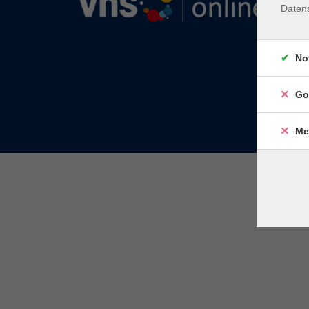
Daten
No
Go
Me