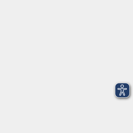
Volkshochschule im Würmtal e.V.
Volkshochschule Würzburg und Umgebung e.V.
Volkshochschulen Zirndorf & Stein