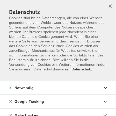
×
Datenschutz
Cookies sind kleine Datenmengen, die von einer Website
gesendet und vom Webbrowser des Nutzers während des
Surfens auf dem Computer des Nutzers gespeichert
Skip to main content
You are here:
werden. Ihr Browser speichert jede Nachricht in einer
Über uns
Beteiligte Volkshochschulen
kleinen Datei, die Cookie genannt wird. Wenn Sie eine
weitere Seite vom Server anfordern, sendet Ihr Browser
das Cookie an den Server zurück. Cookies wurden als
Beteiligte Volkshochschulen
zuverlässiger Mechanismus für Websites entwickelt, um
sich Informationen zu merken oder die Surfaktivitäten des
Benutzers aufzuzeichnen. Bitte willigen Sie in die
Verwendung von Cookies ein. Weitere Informationen finden
Volkshochschule Arberland
Sie in unseren Datenschutzhinweisen.
Datenschutz
Volkshochschule Augsburg e.V.
Notwendig
Volkshochschule Augsburger Land e.V.
Google-Tracking
Städtischen Volkshochschulen Bad Kissingen und
Hammelburg
Meta-Tracking