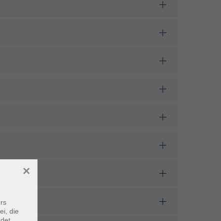
×
rs
ei, die
ndet