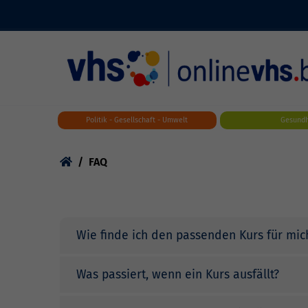
Skip to main content
Politik - Gesellschaft - Umwelt
Gesundh
You are here:
FAQ
Wie finde ich den passenden Kurs für mic
Was passiert, wenn ein Kurs ausfällt?