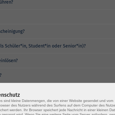
ühren?
cheinigung?
ls Schüler*in, Student*in oder Senior*in)?
einlösen?
?
 Kursbuchung?
enschutz
s sind kleine Datenmengen, die von einer Website gesendet und vom
owser des Nutzers während des Surfens auf dem Computer des Nutze
chert werden. Ihr Browser speichert jede Nachricht in einer kleinen Dat
 genannt wird. Wenn Sie eine weitere Seite vom Server anfordern, se