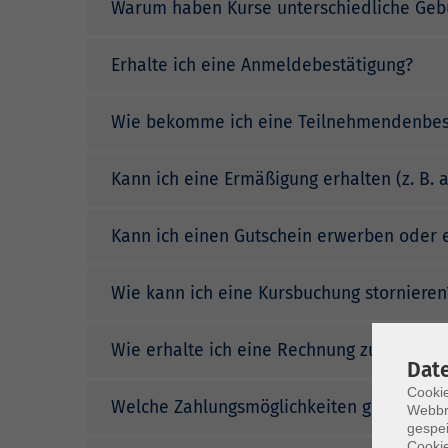
Warum haben Kurse unterschiedliche Geb
Erhalte ich eine Anmeldebestätigung?
Wie bekomme ich eine Teilnehmendenbes
Kann ich eine Ermäßigung erhalten (z. B. a
Kann ich einen Gutschein erwerben oder 
Wie kann ich eine Kursbuchung stornieren
Wie erhalte ich eine Rechnung zu meiner
Dat
Cookie
Welche Zahlungsmöglichkeiten gibt es?
Webbr
gespei
Cookie