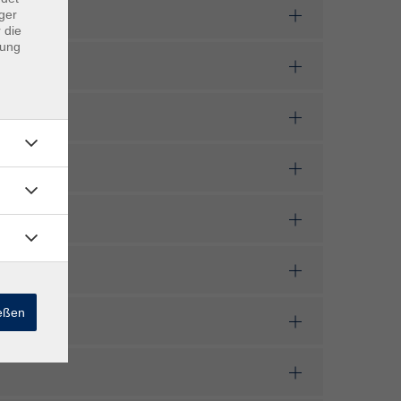
ger
 die
dung
ießen