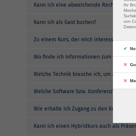
Kann ich eine abweichende Rechnungsadr
Ihr Br
Mechan
Surfak
von Co
Kann ich als Gast buchen?
Daten
Zu einem Kurs, der mich interessiert, wer
No
Wo finde ich Informationen zum Widerrufs
Go
Welche Technik brauche ich, um an einem
Me
Welche Software bzw. Konferenztools we
Wie erhalte ich Zugang zu den Konferenz
Kann ich einen Hybridkurs auch als Präse