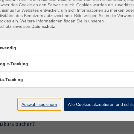
esse oder einen anderen Kontoinhaber angeben?
owser das Cookie an den Server zurück. Cookies wurden als zuverlässi
ismus für Websites entwickelt, um sich Informationen zu merken oder
tivitäten des Benutzers aufzuzeichnen. Bitte willigen Sie in die Verwen
okies ein. Weitere Informationen finden Sie in unseren
schutzhinweisen.
Datenschutz
den keine Kursdetails angezeigt. Was kann ich tun?
twendig
recht?
ogle-Tracking
 Online-Kurs teilnehmen zu können?
ta-Tracking
rden verwendet?
Auswahl speichern
Alle Cookies akzeptieren und schl
daten von meinen gebuchten Kursen?
nzkurs buchen?