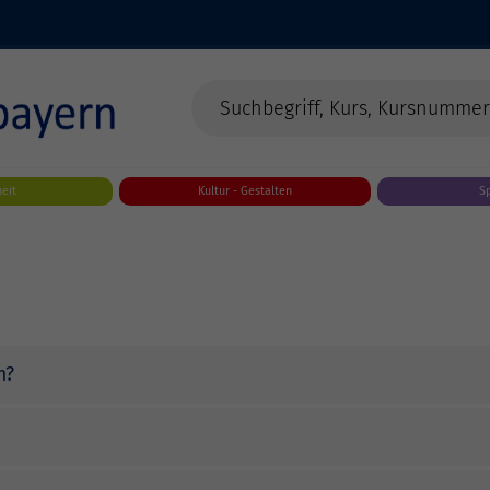
eit
Kultur - Gestalten
S
h?