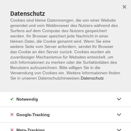
×
Datenschutz
Cookies sind kleine Datenmengen, die von einer Website
gesendet und vom Webbrowser des Nutzers während des
Surfens auf dem Computer des Nutzers gespeichert
Skip to main content
You are here:
werden. Ihr Browser speichert jede Nachricht in einer
Widerruf
kleinen Datei, die Cookie genannt wird. Wenn Sie eine
weitere Seite vom Server anfordern, sendet Ihr Browser
das Cookie an den Server zurück. Cookies wurden als
zuverlässiger Mechanismus für Websites entwickelt, um
Widerruf deiner Kursbuchung
sich Informationen zu merken oder die Surfaktivitäten des
Benutzers aufzuzeichnen. Bitte willigen Sie in die
Bei Buchungen über die onlinevhs.bayern schließt du
Verwendung von Cookies ein. Weitere Informationen finden
den Vertrag nicht mit dem Portal, sondern direkt mit der
Sie in unseren Datenschutzhinweisen.
Datenschutz
Volkshochschule, die den Kurs durchführt. Die zuständige
Volkshochschule findest du in deiner
Anmeldebestätigung.
Notwendig
Bitte beachte: Die onlinevhs.bayern ist Vermittlerin und
Google-Tracking
kann daher keine eigene Widerrufsbelehrung erteilen.
Maßgeblich sind immer die Regelungen der jeweiligen
Volkshochschule.
Meta-Tracking