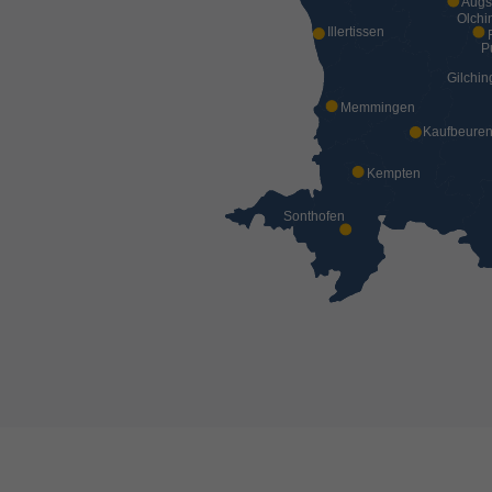
Augs
Olchi
Illertissen
P
Gilchin
Memmingen
Kaufbeure
Kempten
Sonthofen