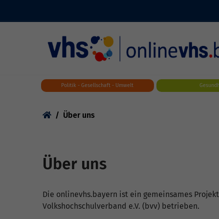
Skip to main content
Politik - Gesellschaft - Umwelt
Gesundh
You are here:
Über uns
Über uns
Die onlinevhs.bayern ist ein gemeinsames Projek
Volkshochschulverband e.V. (bvv) betrieben.