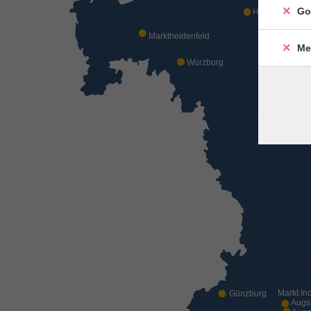
Go
Haßfurt
Marktheidenfeld
Ba
Me
Würzburg
He
Zir
St
Markt In
Günzburg
Augs