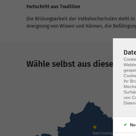
Fortschritt aus Tradition
Die Bildungsarbeit der Volkshochschulen steht in
Aneignung von Wissen und Können, die Befähigung 
Dat
Cookie
Wähle selbst aus dieser Vie
Webbr
gespei
Cookie
Ihr Br
Mechan
Surfak
von Co
Daten
No
Bad Kissingen