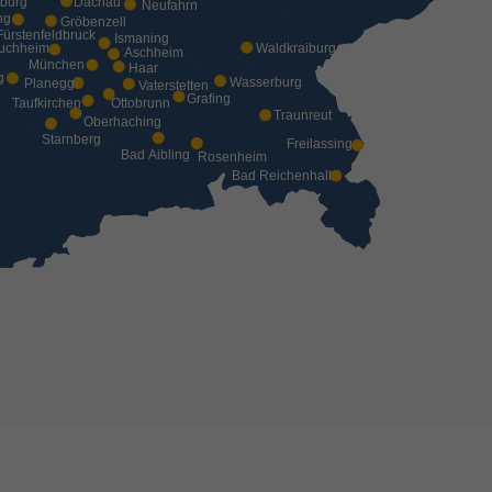
Dachau
burg
Neufahrn
ng
Gröbenzell
Fürstenfeldbruck
Ismaning
Waldkraiburg
uchheim
Aschheim
München
Haar
g
Wasserburg
Planegg
Vaterstetten
Grafing
Ottobrunn
Taufkirchen
Traunreut
Oberhaching
n
Starnberg
Freilassing
Bad Aibling
Rosenheim
Bad Reichenhall