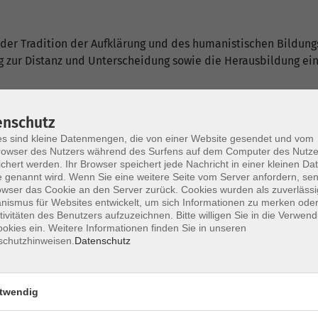
 der Tradition der Aufklärung und des humanistischen Bildung
zur Distanz und Unterscheidung sowie die Herausbildung einer
enschutz
s sind kleine Datenmengen, die von einer Website gesendet und vom
lzahl von Standorten
owser des Nutzers während des Surfens auf dem Computer des Nutze
chert werden. Ihr Browser speichert jede Nachricht in einer kleinen Dat
 genannt wird. Wenn Sie eine weitere Seite vom Server anfordern, se
owser das Cookie an den Server zurück. Cookies wurden als zuverlässi
ismus für Websites entwickelt, um sich Informationen zu merken oder
tivitäten des Benutzers aufzuzeichnen. Bitte willigen Sie in die Verwen
okies ein. Weitere Informationen finden Sie in unseren
schutzhinweisen.
Datenschutz
Hof
twendig
Kronach
Lichtenfels