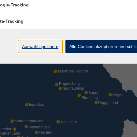
Selb
ogle-Tracking
mberg
ta-Tracking
Weiden i. d. Oberpfalz
rzogenaurach
Auswahl speichern
Alle Cookies akzeptieren und schl
Lauf a. d. Pegnitz
Fürth
ndorf
ein
Maxhütte-Haidhof
Regensburg
Neutraubling
Bogen
Regen
Straubing
Deggendorf
Ingolstadt
Schrobenhausen
Landshut
Pfaffenhofen
dersdorf
Freising
burger Land