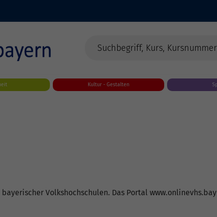
eit
Kultur - Gestalten
S
t bayerischer Volkshochschulen. Das Portal www.onlinevhs.ba