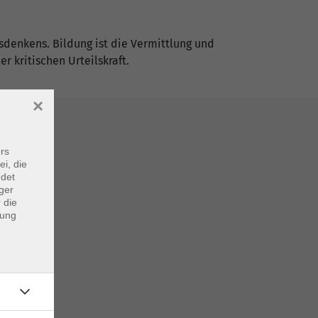
sdenkens. Bildung ist die Vermittlung und
 kritischen Urteilskraft.
×
rs
ei, die
ndet
ger
 die
dung