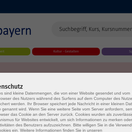
eit
Kultur - Gestalten
S
enschutz
s sind kleine Datenmengen, die von einer Website gesendet und vom
owser des Nutzers während des Surfens auf dem Computer des Nutze
chert werden. Ihr Browser speichert jede Nachricht in einer kleinen Dat
 genannt wird. Wenn Sie eine weitere Seite vom Server anfordern, se
owser das Cookie an den Server zurück. Cookies wurden als zuverlässi
ismus für Websites entwickelt, um sich Informationen zu merken oder
tivitäten des Benutzers aufzuzeichnen. Bitte willigen Sie in die Verwen
okies ein. Weitere Informationen finden Sie in unseren