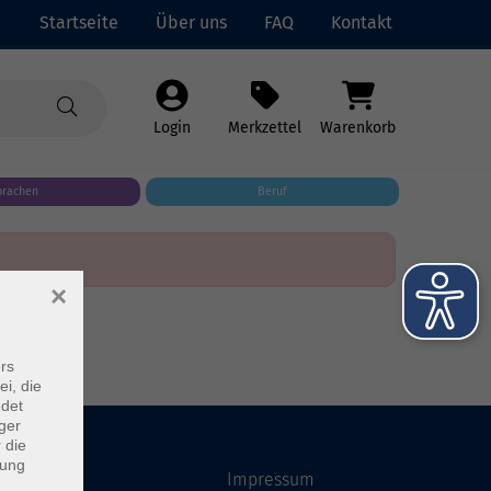
Startseite
Über uns
FAQ
Kontakt
Login
Merkzettel
Warenkorb
prachen
Beruf
×
rs
ei, die
ndet
ger
 die
dung
Startseite
Impressum