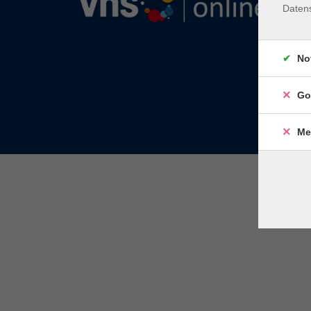
Daten
No
Go
Me