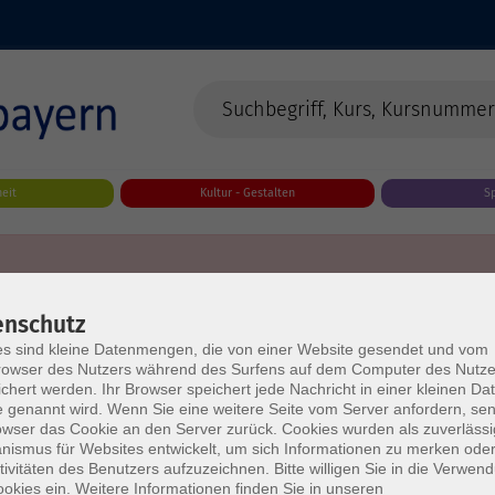
eit
Kultur - Gestalten
S
enschutz
s sind kleine Datenmengen, die von einer Website gesendet und vom
owser des Nutzers während des Surfens auf dem Computer des Nutze
chert werden. Ihr Browser speichert jede Nachricht in einer kleinen Dat
 genannt wird. Wenn Sie eine weitere Seite vom Server anfordern, se
owser das Cookie an den Server zurück. Cookies wurden als zuverlässi
ismus für Websites entwickelt, um sich Informationen zu merken oder
tivitäten des Benutzers aufzuzeichnen. Bitte willigen Sie in die Verwen
okies ein. Weitere Informationen finden Sie in unseren