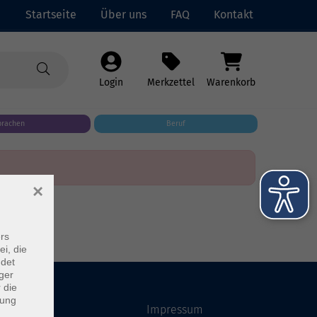
Startseite
Über uns
FAQ
Kontakt
Login
Merkzettel
Warenkorb
prachen
Beruf
×
rs
ei, die
ndet
ger
 die
dung
Startseite
Impressum