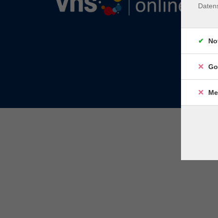
Daten
No
Go
Me