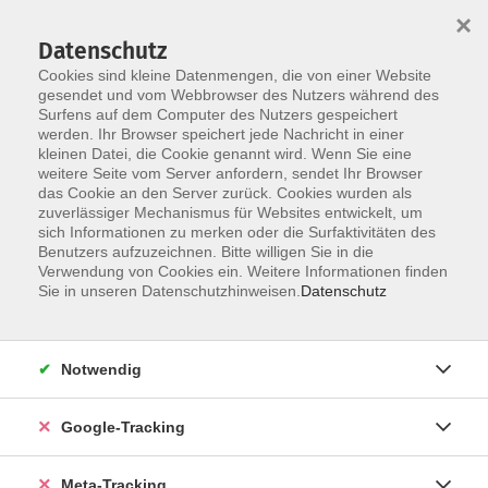
×
Datenschutz
Cookies sind kleine Datenmengen, die von einer Website
gesendet und vom Webbrowser des Nutzers während des
Surfens auf dem Computer des Nutzers gespeichert
Skip to main content
Sie sind hier:
werden. Ihr Browser speichert jede Nachricht in einer
Gesundheit
kleinen Datei, die Cookie genannt wird. Wenn Sie eine
Entspannung / Stressbewältigung
weitere Seite vom Server anfordern, sendet Ihr Browser
das Cookie an den Server zurück. Cookies wurden als
zuverlässiger Mechanismus für Websites entwickelt, um
Qigong trifft Yoga – Entspannung durch Bewegung
sich Informationen zu merken oder die Surfaktivitäten des
Benutzers aufzuzeichnen. Bitte willigen Sie in die
Verwendung von Cookies ein. Weitere Informationen finden
Entspannung gelingt nicht nur durchs Stillsitzen! In
Sie in unseren Datenschutzhinweisen.
Datenschutz
diesem Kurs verbinden wir fließende Qigong-Übungen,
sanfte Yoga-Dehnungen und Gehmeditationen, um Körper
und Geist achtsam auszurichten und innere Ruhe zu
Notwendig
finden. Die Einheiten beinhalten kurze Impulse,
praktische Übungen im Stehen, Sitzen oder Knien und
Google-Tracking
enden mit einer kleinen Meditation. Keine Vorkenntnisse
erforderlich.
Meta-Tracking