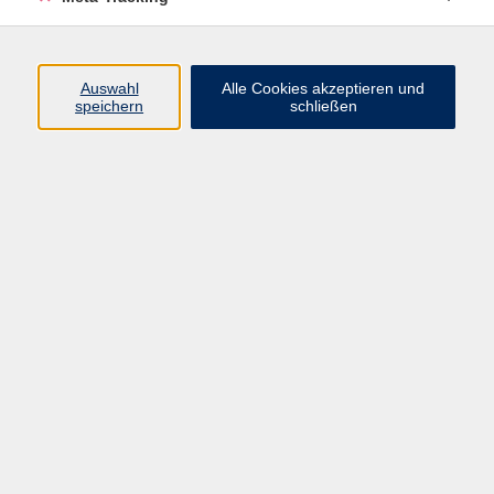
Auswahl
Alle Cookies akzeptieren und
speichern
schließen
45,00 €
Gebühr
Kursnummer:
W353732
Start
Ende
Mo. 08.06.2026
Mo. 13.07.2026
18:30 Uhr
19:30 Uhr
6 Termine
Dozent*in:
Verena Höfler