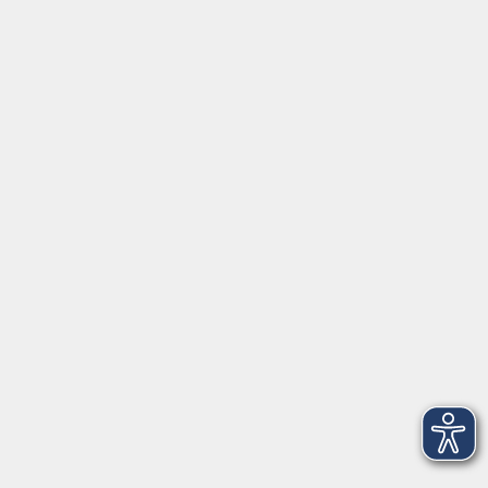
Mo. 14.09.2026 10:00
Merkliste
Reisen selber buchen – individuell und sicher
Mo. 14.09.2026 17:00
Merkliste
Dynamische Stromtarife – wann lohnen sie sich?
- online
Mo. 14.09.2026 19:00
Merkliste