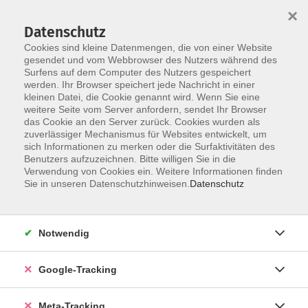
×
Datenschutz
Cookies sind kleine Datenmengen, die von einer Website
gesendet und vom Webbrowser des Nutzers während des
Surfens auf dem Computer des Nutzers gespeichert
Skip to main content
werden. Ihr Browser speichert jede Nachricht in einer
kleinen Datei, die Cookie genannt wird. Wenn Sie eine
Gesellschaft
weitere Seite vom Server anfordern, sendet Ihr Browser
das Cookie an den Server zurück. Cookies wurden als
zuverlässiger Mechanismus für Websites entwickelt, um
sich Informationen zu merken oder die Surfaktivitäten des
Benutzers aufzuzeichnen. Bitte willigen Sie in die
Verwendung von Cookies ein. Weitere Informationen finden
Sie in unseren Datenschutzhinweisen.
Datenschutz
1560 Kurse
Notwendig
Das Angebot des Bereichs „Politik – Gesellschaft –
Umwelt“ ist breit angelegt und umfasst sowohl
politische, soziale, ökonomische, ökologische,
Google-Tracking
rechtliche als auch geschichtliche, psychologische
und pädagogische Themen. Bildung für
Meta-Tracking