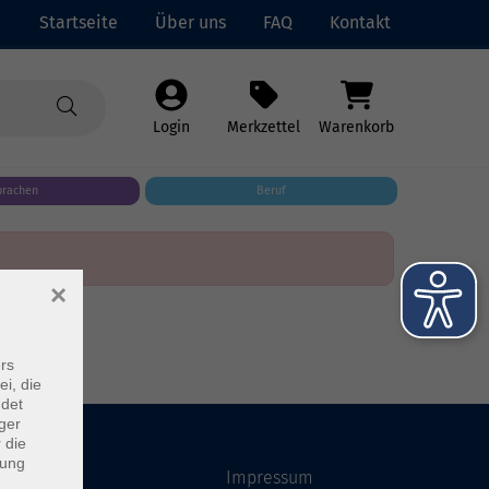
Startseite
Über uns
FAQ
Kontakt
Login
Merkzettel
Warenkorb
prachen
Beruf
×
rs
ei, die
ndet
ger
 die
dung
Startseite
Impressum