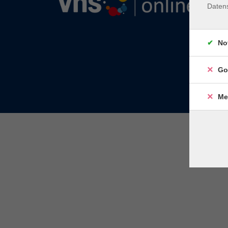
Daten
No
Go
Me