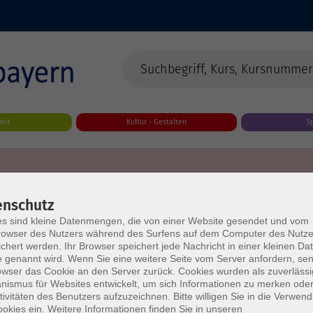
eit
Kultur - Gestalten
S
enschutz
s sind kleine Datenmengen, die von einer Website gesendet und vom
owser des Nutzers während des Surfens auf dem Computer des Nutze
chert werden. Ihr Browser speichert jede Nachricht in einer kleinen Dat
 genannt wird. Wenn Sie eine weitere Seite vom Server anfordern, se
owser das Cookie an den Server zurück. Cookies wurden als zuverlässi
ismus für Websites entwickelt, um sich Informationen zu merken oder
tivitäten des Benutzers aufzuzeichnen. Bitte willigen Sie in die Verwen
okies ein. Weitere Informationen finden Sie in unseren