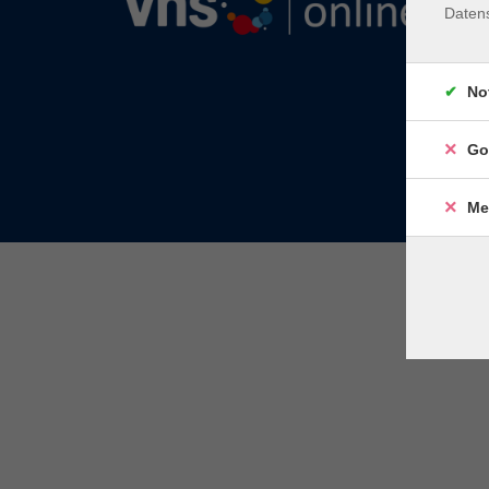
Daten
No
Go
Me