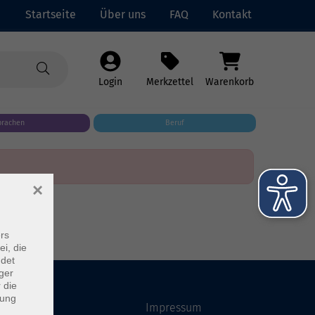
Startseite
Über uns
FAQ
Kontakt
Login
Merkzettel
Warenkorb
prachen
Beruf
×
rs
ei, die
ndet
ger
 die
dung
Startseite
Impressum