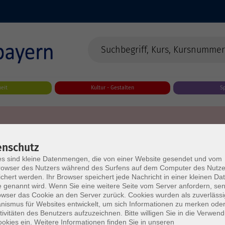
eit
Kultur - Gestalten
S
enschutz
s sind kleine Datenmengen, die von einer Website gesendet und vom
owser des Nutzers während des Surfens auf dem Computer des Nutze
chert werden. Ihr Browser speichert jede Nachricht in einer kleinen Dat
 genannt wird. Wenn Sie eine weitere Seite vom Server anfordern, se
owser das Cookie an den Server zurück. Cookies wurden als zuverlässi
ismus für Websites entwickelt, um sich Informationen zu merken oder
tivitäten des Benutzers aufzuzeichnen. Bitte willigen Sie in die Verwen
okies ein. Weitere Informationen finden Sie in unseren