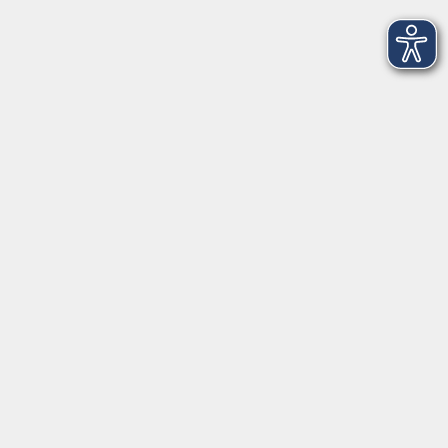
Startseite
Über uns
FAQ
Kontakt
Impressum
AGB
Datenschutzerklärung
Barrierefreiheitserklärung
Widerruf