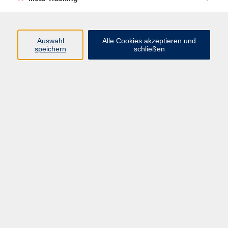
einer kurzen Lernphase können Sie private Webseiten
wie auch einfache Firmenauftritte hervorragend
gestalten.
Auswahl
Alle Cookies akzeptieren und
Kursinhalte:
speichern
schließen
- Grundstruktur und Syntax von HTML
- Meta-Informationen
- Einfügen von Texten, Bildern und Links
- Tabellen; Navigationsstruktur erstellen
- Grundlagen CSS
- Einbinden von CSS in HTML-Dokumente
- Formatierung von Schrift, Absätzen, Tabellen, Rahmen
etc.
- Boxmodell und weitere CSS-Besonderheiten;