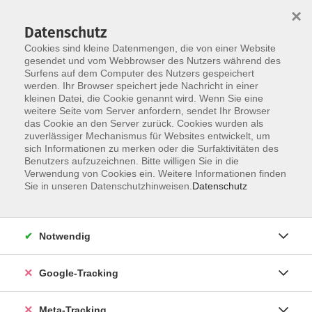
×
Datenschutz
Cookies sind kleine Datenmengen, die von einer Website
gesendet und vom Webbrowser des Nutzers während des
Surfens auf dem Computer des Nutzers gespeichert
Skip to main content
Sie sind hier:
werden. Ihr Browser speichert jede Nachricht in einer
kleinen Datei, die Cookie genannt wird. Wenn Sie eine
Qualifikation für das Arbeitsleben – IT-
weitere Seite vom Server anfordern, sendet Ihr Browser
Organisation/Management (Beruf)
das Cookie an den Server zurück. Cookies wurden als
zuverlässiger Mechanismus für Websites entwickelt, um
IT-/Medien-Grundlagen / allgemeine
sich Informationen zu merken oder die Surfaktivitäten des
Anwendungen
Benutzers aufzuzeichnen. Bitte willigen Sie in die
Verwendung von Cookies ein. Weitere Informationen finden
Sie in unseren Datenschutzhinweisen.
Datenschutz
HTML und CSS: Grundlagen
Online-Kurs
Notwendig
HTML ist die Kernsprache des Internets und bildet mit
CSS ein mächtiges Werkzeuggespann. Während HTML
Google-Tracking
dazu dient, eine Webseite semantisch zu strukturieren,
kommt CSS für Layout und Design zum Einsatz. Nach
Meta-Tracking