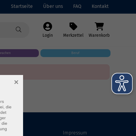
Startseite
Über uns
FAQ
Kontakt
Login
Merkzettel
Warenkorb
prachen
Beruf
×
rs
ei, die
ndet
ger
 die
dung
Startseite
Impressum