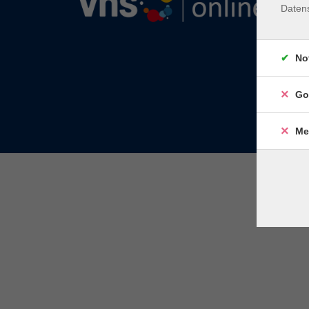
Daten
No
Go
Me