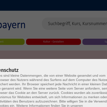
eit
Kultur - Gestalten
S
enschutz
s sind kleine Datenmengen, die von einer Website gesendet und vom
owser des Nutzers während des Surfens auf dem Computer des Nutze
chert werden. Ihr Browser speichert jede Nachricht in einer kleinen Dat
 genannt wird. Wenn Sie eine weitere Seite vom Server anfordern, se
owser das Cookie an den Server zurück. Cookies wurden als zuverlässi
ismus für Websites entwickelt, um sich Informationen zu merken oder
tivitäten des Benutzers aufzuzeichnen. Bitte willigen Sie in die Verwen
okies ein. Weitere Informationen finden Sie in unseren