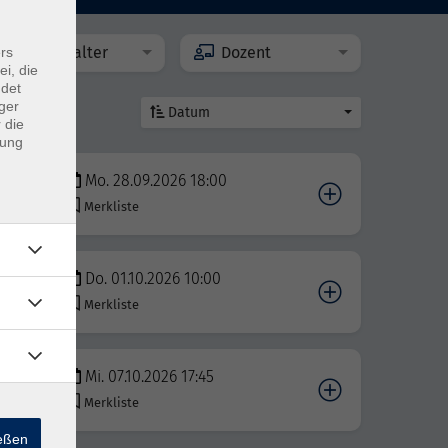
Veranstalter
Dozent
rs
ei, die
ndet
ger
Datum
 die
dung
Mo. 28.09.2026 18:00
Merkliste
Do. 01.10.2026 10:00
r
Merkliste
Mi. 07.10.2026 17:45
Merkliste
ießen