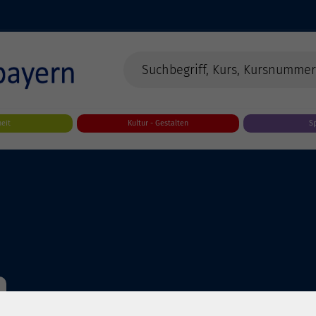
eit
Kultur - Gestalten
S