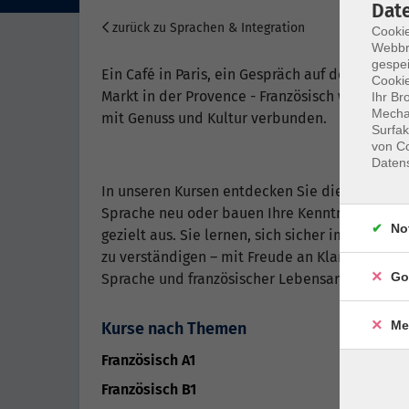
Dat
zurück zu Sprachen & Integration
Cookie
Webbr
gespei
Ein Café in Paris, ein Gespräch auf dem
Cookie
Markt in der Provence - Französisch wird oft
Ihr Br
Mechan
mit Genuss und Kultur verbunden.
Surfak
von Co
Daten
In unseren Kursen entdecken Sie die
Sprache neu oder bauen Ihre Kenntnisse
No
gezielt aus. Sie lernen, sich sicher im Alltag
zu verständigen – mit Freude an Klang,
Go
Sprache und französischer Lebensart.
Me
Kurse nach Themen
Französisch A1
2
Französisch B1
1