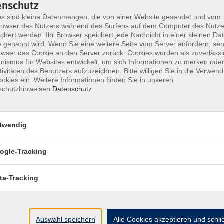
enschutz
s sind kleine Datenmengen, die von einer Website gesendet und vom
Wochentage
Tageszeit
owser des Nutzers während des Surfens auf dem Computer des Nutze
chert werden. Ihr Browser speichert jede Nachricht in einer kleinen Dat
 genannt wird. Wenn Sie eine weitere Seite vom Server anfordern, se
owser das Cookie an den Server zurück. Cookies wurden als zuverlässi
nur buchbare
nur beginnende
ismus für Websites entwickelt, um sich Informationen zu merken oder
tivitäten des Benutzers aufzuzeichnen. Bitte willigen Sie in die Verwen
okies ein. Weitere Informationen finden Sie in unseren
schutzhinweisen.
Datenschutz
Bienvenue! Französisch A1 (online)
twendig
Französisch A1 mit Muße: Kursangebot fü
Senior*innen - Fortsetzung (online)
ogle-Tracking
ta-Tracking
Französisch B1 (online)
Auswahl speichern
Alle Cookies akzeptieren und schl