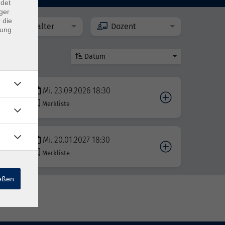
ndet
ger
 die
Veranstalter
Dozent
dung
Datum
Mi. 23.09.2026 18:30
Merkliste
Mi. 20.01.2027 18:30
Merkliste
ießen