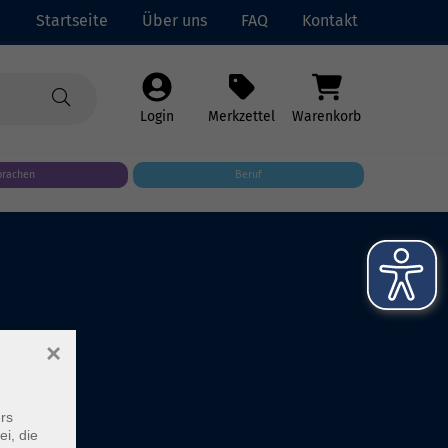
Startseite
Über uns
FAQ
Kontakt
Login
Merkzettel
Warenkorb
prachen
Beruf
×
rs
ei, die