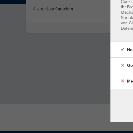
Cookie
Ihr Br
zurück zu Sprachen
Mechan
Surfak
von Co
Daten
No
Go
Me