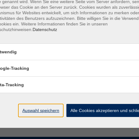
 genannt wird. Wenn Sie eine weitere Seite vom Server anfordern, se
owser das Cookie an den Server zurück. Cookies wurden als zuverlässi
ismus für Websites entwickelt, um sich Informationen zu merken oder
Wochentage
Tageszeit
tivitäten des Benutzers aufzuzeichnen. Bitte willigen Sie in die Verwen
okies ein. Weitere Informationen finden Sie in unseren
schutzhinweisen.
Datenschutz
nur buchbare
nur beginnende
twendig
Portugiesisch B1 - Online
ogle-Tracking
ta-Tracking
Portugiesisch B1 - Online
Auswahl speichern
Alle Cookies akzeptieren und schl