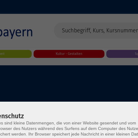
eit
Kultur - Gestalten
S
enschutz
s sind kleine Datenmengen, die von einer Website gesendet und vom
owser des Nutzers während des Surfens auf dem Computer des Nutze
chert werden. Ihr Browser speichert jede Nachricht in einer kleinen Dat