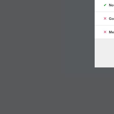
No
Go
Me