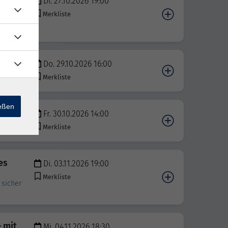
Di. 27.10.2026 19:00
Merkliste
 Linux
Do. 29.10.2026 16:00
e mit
Merkliste
ießen
Fr. 30.10.2026 14:00
Merkliste
es
Di. 03.11.2026 19:00
Merkliste
 sicher
– mit
Mi. 04.11.2026 18:30