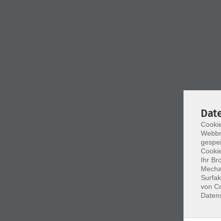
Dat
Cookie
Webbr
gespei
Cookie
Ihr Br
Mechan
Surfak
von Co
Daten