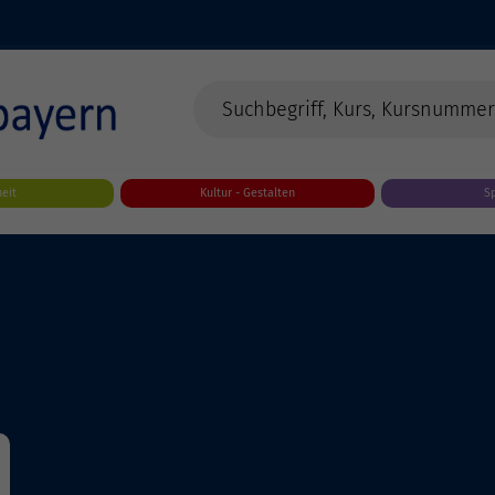
eit
Kultur - Gestalten
S