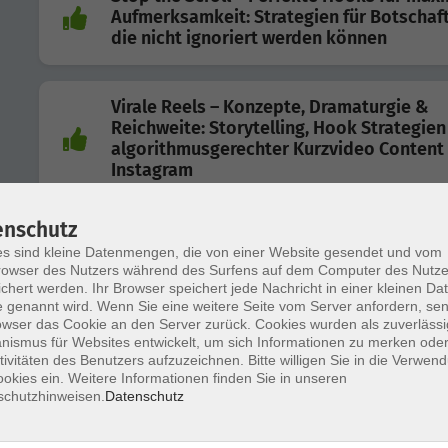
Aufmerksamkeit: Strategien für Botschaf
die nicht ignoriert werden können
Virale Reels – Konzepte, Dramaturgie &
Reichweite: Storytelling, Hook Strategie
algorithmusgerechter Kurzvideo Content 
Instagram
enschutz
(Schwellen-)Angst am Telefon?
s sind kleine Datenmengen, die von einer Website gesendet und vom
owser des Nutzers während des Surfens auf dem Computer des Nutze
chert werden. Ihr Browser speichert jede Nachricht in einer kleinen Dat
 genannt wird. Wenn Sie eine weitere Seite vom Server anfordern, se
owser das Cookie an den Server zurück. Cookies wurden als zuverlässi
WordPress – einfach genial & genial einfa
ismus für Websites entwickelt, um sich Informationen zu merken oder
Professionelles Content Management un
tivitäten des Benutzers aufzuzeichnen. Bitte willigen Sie in die Verwen
digitales Marketing
okies ein. Weitere Informationen finden Sie in unseren
schutzhinweisen.
Datenschutz