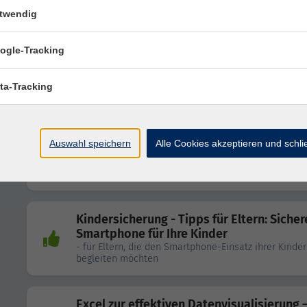
Linux statt Windows? So nutzen Sie Ihren
Rechner weiterhin sicher!
twendig
- für Standard-Nutzer, die einen älteren Rechner mit
betreiben wollen
ogle-Tracking
ChatGPT praktisch nutzen – erste Schritt
ta-Tracking
KI im Alltag
Auswahl speichern
Alle Cookies akzeptieren und schl
Bilder mit KI erstellen – Einstieg in die
generative Bildgestaltung
Kindersicherung - Tipps für Eltern: Sicher
Smartphone für Ihre Kinder
- für Eltern, die den Smartphone-Einsatz ihrer Kinder
begleiten möchten
Excel zur effektiven Datenvisualisierung 