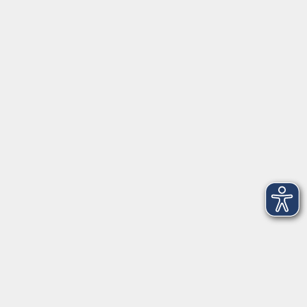
/ Canva-Workshop: Social Media &
Videoerstellung
Di. 08.12.2026 17:30
Merkliste
Excel Basic
Sa. 16.01.2027 14:30
Merkliste