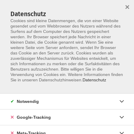
×
Datenschutz
Cookies sind kleine Datenmengen, die von einer Website
gesendet und vom Webbrowser des Nutzers während des
Surfens auf dem Computer des Nutzers gespeichert
Skip to main content
werden. Ihr Browser speichert jede Nachricht in einer
kleinen Datei, die Cookie genannt wird. Wenn Sie eine
Beruf & Digitale Kompetenzen
weitere Seite vom Server anfordern, sendet Ihr Browser
das Cookie an den Server zurück. Cookies wurden als
zuverlässiger Mechanismus für Websites entwickelt, um
sich Informationen zu merken oder die Surfaktivitäten des
Benutzers aufzuzeichnen. Bitte willigen Sie in die
Verwendung von Cookies ein. Weitere Informationen finden
Sie in unseren Datenschutzhinweisen.
Datenschutz
20 Kurse
Notwendig
Auch wenn ein Kurs bereits begonnen hat, können
Sie gerne noch einsteigen. Rufen Sie uns einfach
unter Tel. 089 - 614 51 40 an. Gerne beraten wir Sie
Google-Tracking
auch persönlich.
Meta-Tracking