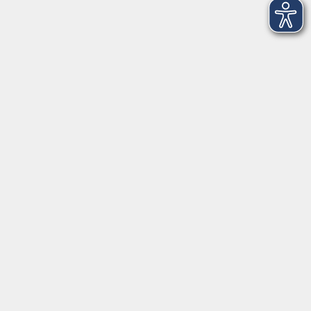
Case Management inkl. Pflegeberatung nach
§45 SGB XI
Di. 03.11.2026 08:15
Merkliste
Für immer ein aufgeräumter Schreibtisch
Di. 03.11.2026 17:30
Merkliste
Bilanzierung
Di. 03.11.2026 18:30