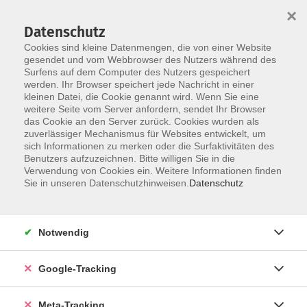
×
Datenschutz
Cookies sind kleine Datenmengen, die von einer Website
gesendet und vom Webbrowser des Nutzers während des
Surfens auf dem Computer des Nutzers gespeichert
Skip to main content
werden. Ihr Browser speichert jede Nachricht in einer
kleinen Datei, die Cookie genannt wird. Wenn Sie eine
Beruf & Persönlichkeit
weitere Seite vom Server anfordern, sendet Ihr Browser
das Cookie an den Server zurück. Cookies wurden als
zuverlässiger Mechanismus für Websites entwickelt, um
sich Informationen zu merken oder die Surfaktivitäten des
Benutzers aufzuzeichnen. Bitte willigen Sie in die
Verwendung von Cookies ein. Weitere Informationen finden
Sie in unseren Datenschutzhinweisen.
Datenschutz
116 Kurse
Notwendig
Kurse nach Themen
Berufliche Orientierung & Karriereentwicklung
3
Google-Tracking
Business & Karriere
44
Meta-Tracking