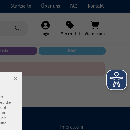
Startseite
Über uns
FAQ
Kontakt
Login
Merkzettel
Warenkorb
prachen
Beruf
×
rs
ei, die
ndet
ger
 die
dung
Startseite
Impressum