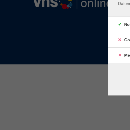
Daten
No
Go
Me