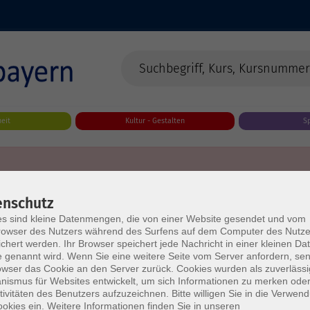
eit
Kultur - Gestalten
S
enschutz
s sind kleine Datenmengen, die von einer Website gesendet und vom
owser des Nutzers während des Surfens auf dem Computer des Nutze
chert werden. Ihr Browser speichert jede Nachricht in einer kleinen Dat
 genannt wird. Wenn Sie eine weitere Seite vom Server anfordern, se
owser das Cookie an den Server zurück. Cookies wurden als zuverlässi
ismus für Websites entwickelt, um sich Informationen zu merken oder
tivitäten des Benutzers aufzuzeichnen. Bitte willigen Sie in die Verwen
okies ein. Weitere Informationen finden Sie in unseren