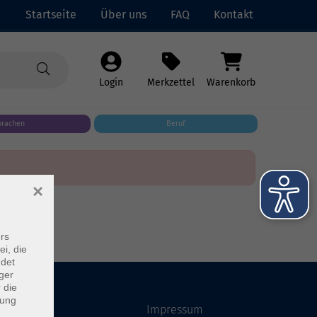
Startseite
Über uns
FAQ
Kontakt
Login
Merkzettel
Warenkorb
prachen
Beruf
×
rs
ei, die
ndet
ger
 die
dung
Startseite
Impressum