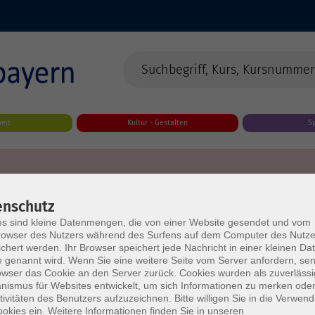
eit
Kultur - Gestalten
S
enschutz
s sind kleine Datenmengen, die von einer Website gesendet und vom
owser des Nutzers während des Surfens auf dem Computer des Nutze
chert werden. Ihr Browser speichert jede Nachricht in einer kleinen Dat
 genannt wird. Wenn Sie eine weitere Seite vom Server anfordern, se
owser das Cookie an den Server zurück. Cookies wurden als zuverlässi
ismus für Websites entwickelt, um sich Informationen zu merken oder
tivitäten des Benutzers aufzuzeichnen. Bitte willigen Sie in die Verwen
okies ein. Weitere Informationen finden Sie in unseren