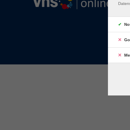
Daten
No
Go
Me