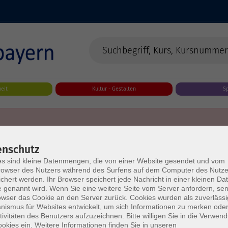
eit
Kultur - Gestalten
S
enschutz
s sind kleine Datenmengen, die von einer Website gesendet und vom
owser des Nutzers während des Surfens auf dem Computer des Nutze
chert werden. Ihr Browser speichert jede Nachricht in einer kleinen Dat
 genannt wird. Wenn Sie eine weitere Seite vom Server anfordern, se
owser das Cookie an den Server zurück. Cookies wurden als zuverlässi
ismus für Websites entwickelt, um sich Informationen zu merken oder
tivitäten des Benutzers aufzuzeichnen. Bitte willigen Sie in die Verwen
okies ein. Weitere Informationen finden Sie in unseren