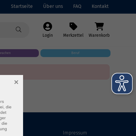
Startseite
Über uns
FAQ
Kontakt
Login
Merkzettel
Warenkorb
prachen
Beruf
×
rs
ei, die
ndet
ger
 die
dung
Startseite
Impressum