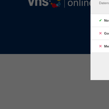
Daten
No
Go
Me