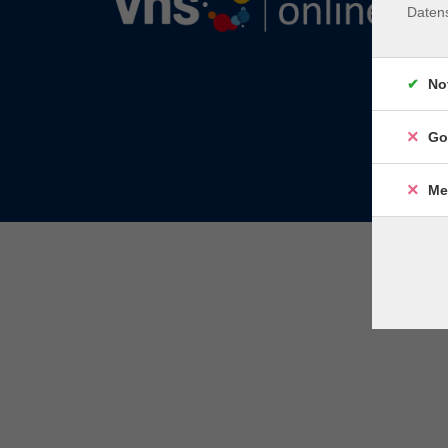
Daten
No
Go
Me