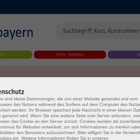
eit
Kultur - Gestalten
S
enschutz
s sind kleine Datenmengen, die von einer Website gesendet und vom
owser des Nutzers während des Surfens auf dem Computer des Nutze
chert werden. Ihr Browser speichert jede Nachricht in einer kleinen Dat
 genannt wird. Wenn Sie eine weitere Seite vom Server anfordern, se
owser das Cookie an den Server zurück. Cookies wurden als zuverlässi
ismus für Websites entwickelt, um sich Informationen zu merken oder
tivitäten des Benutzers aufzuzeichnen. Bitte willigen Sie in die Verwen
okies ein. Weitere Informationen finden Sie in unseren