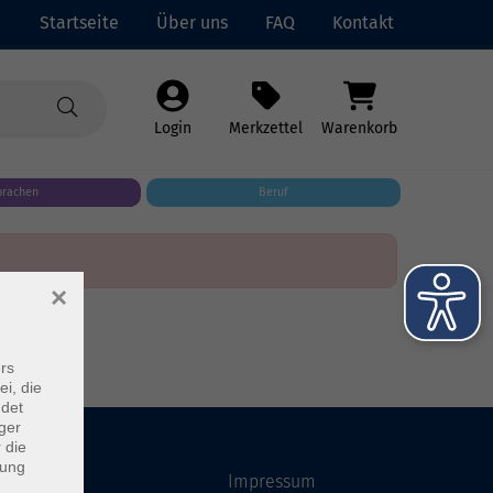
Startseite
Über uns
FAQ
Kontakt
Login
Merkzettel
Warenkorb
prachen
Beruf
×
rs
ei, die
ndet
ger
 die
dung
Startseite
Impressum