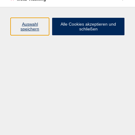
Auswahl
Alle Cookies akzeptieren und
Ergebnisse filtern
speichern
schließen
Ramadama im Versicherungsordner!
Mo. 05.10.2026 19:00
Merkliste
School‘s out! -
Mi. 07.10.2026 19:00
Merkliste