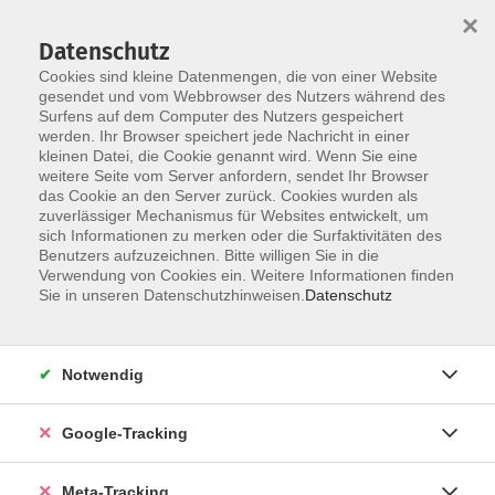
×
Datenschutz
Cookies sind kleine Datenmengen, die von einer Website
gesendet und vom Webbrowser des Nutzers während des
Surfens auf dem Computer des Nutzers gespeichert
Skip to main content
werden. Ihr Browser speichert jede Nachricht in einer
kleinen Datei, die Cookie genannt wird. Wenn Sie eine
Gesellschaft und Leben
weitere Seite vom Server anfordern, sendet Ihr Browser
das Cookie an den Server zurück. Cookies wurden als
zuverlässiger Mechanismus für Websites entwickelt, um
sich Informationen zu merken oder die Surfaktivitäten des
Benutzers aufzuzeichnen. Bitte willigen Sie in die
Verwendung von Cookies ein. Weitere Informationen finden
Sie in unseren Datenschutzhinweisen.
Datenschutz
5 Kurse
Notwendig
Kurse nach Themen
Verbraucherbildung - geförderte, kostenfreie
5
Google-Tracking
Veranstaltungen
Meta-Tracking