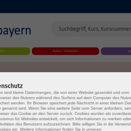
eit
Kultur - Gestalten
S
enschutz
s sind kleine Datenmengen, die von einer Website gesendet und vom
owser des Nutzers während des Surfens auf dem Computer des Nutze
chert werden. Ihr Browser speichert jede Nachricht in einer kleinen Dat
 genannt wird. Wenn Sie eine weitere Seite vom Server anfordern, se
owser das Cookie an den Server zurück. Cookies wurden als zuverlässi
ismus für Websites entwickelt, um sich Informationen zu merken oder
tivitäten des Benutzers aufzuzeichnen. Bitte willigen Sie in die Verwen
okies ein. Weitere Informationen finden Sie in unseren