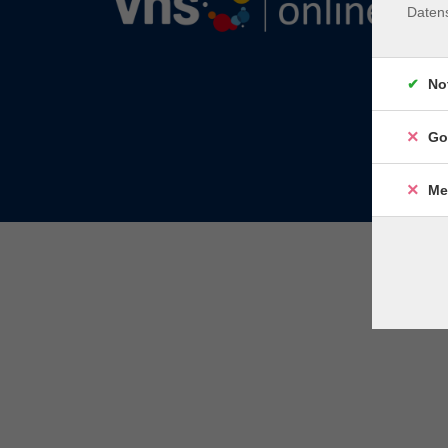
Daten
No
Go
Me