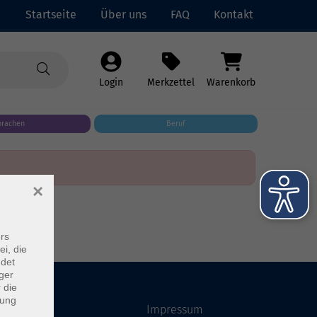
Startseite
Über uns
FAQ
Kontakt
Login
Merkzettel
Warenkorb
prachen
Beruf
×
rs
ei, die
ndet
ger
 die
dung
Startseite
Impressum