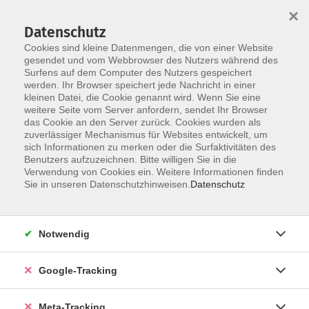
×
Datenschutz
Cookies sind kleine Datenmengen, die von einer Website
gesendet und vom Webbrowser des Nutzers während des
Surfens auf dem Computer des Nutzers gespeichert
Skip to main content
Sie sind hier:
werden. Ihr Browser speichert jede Nachricht in einer
Gesundheit
Bewegung / Fitness
kleinen Datei, die Cookie genannt wird. Wenn Sie eine
weitere Seite vom Server anfordern, sendet Ihr Browser
das Cookie an den Server zurück. Cookies wurden als
Bauch-Beine-Po-Training
zuverlässiger Mechanismus für Websites entwickelt, um
sich Informationen zu merken oder die Surfaktivitäten des
Benutzers aufzuzeichnen. Bitte willigen Sie in die
Dieses Training unterstützt Sie darin, Ihren Körper in
Verwendung von Cookies ein. Weitere Informationen finden
Form zu bringen. Nach einem kreislaufanregenden
Sie in unseren Datenschutzhinweisen.
Datenschutz
Aufwärmen wird die Bauch-, Gesäß- und
Oberschenkelmuskulatur durch viele Wiederholungen
bzw. große und kleine Bewegungen gekräftigt. Ergänzend
Notwendig
erfolgt die Kräftigung der Rückenmuskulatur. Sanftes
Dehnen und Entspannen des gesamten Körpers schließen
Google-Tracking
die Stunde ab.
Meta-Tracking