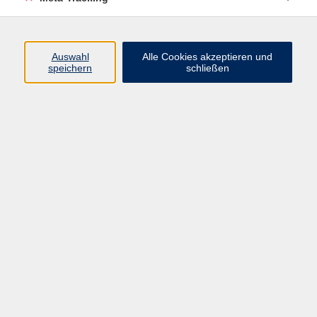
Dieser Kurs findet online mit Zoom statt. Eine E-Mail mit
den Zugangsdaten wird automatisch einen Tag vor dem
Auswahl
Alle Cookies akzeptieren und
jeweiligen Kurstag um ca. 6.00 Uhr versendet.
speichern
schließen
43,00 €
Gebühr
In den Warenkorb
Kursnummer:
W359669
Start
Ende
Do. 30.07.2026
Do. 10.09.2026
20:20 Uhr
21:20 Uhr