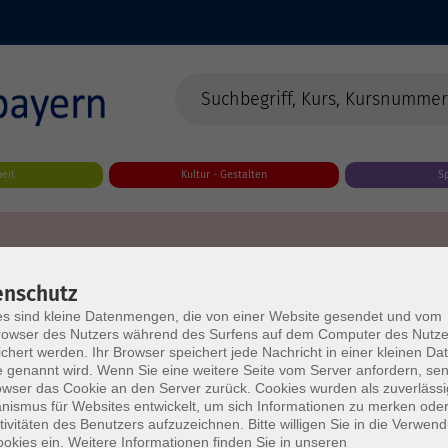
eit
Kultur - Gestalten
S
enschutz
s sind kleine Datenmengen, die von einer Website gesendet und vom
owser des Nutzers während des Surfens auf dem Computer des Nutze
chert werden. Ihr Browser speichert jede Nachricht in einer kleinen Dat
 genannt wird. Wenn Sie eine weitere Seite vom Server anfordern, se
owser das Cookie an den Server zurück. Cookies wurden als zuverlässi
ismus für Websites entwickelt, um sich Informationen zu merken oder
tivitäten des Benutzers aufzuzeichnen. Bitte willigen Sie in die Verwen
okies ein. Weitere Informationen finden Sie in unseren