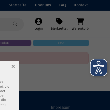
Startseite
Über uns
FAQ
Kontakt
Login
Merkzettel
Warenkorb
prachen
Beruf
×
rs
ei, die
ndet
ger
 die
dung
Startseite
Impressum