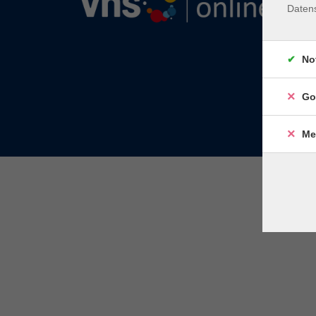
Daten
No
Go
Me