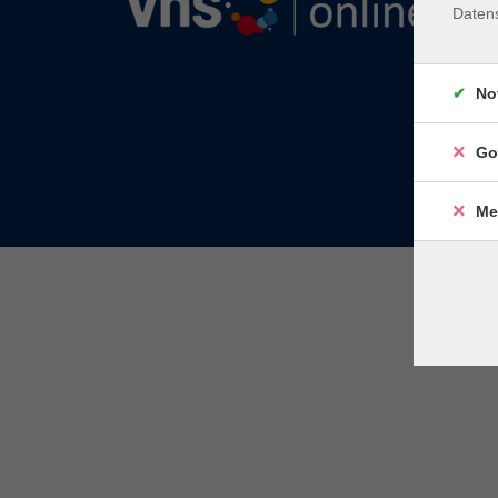
Daten
No
Go
Me