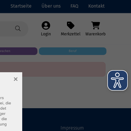
Startseite
Über uns
FAQ
Kontakt
Login
Merkzettel
Warenkorb
prachen
Beruf
×
rs
ei, die
ndet
ger
 die
dung
Startseite
Impressum