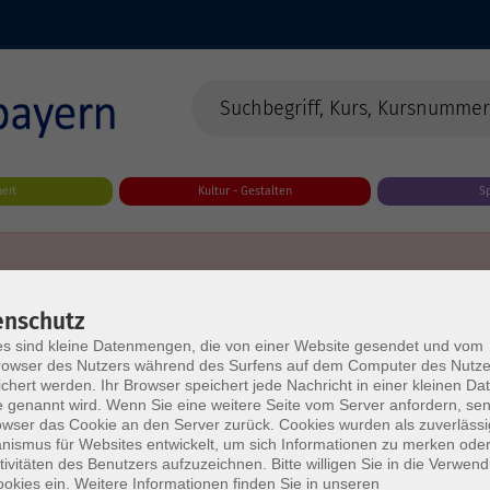
eit
Kultur - Gestalten
S
enschutz
s sind kleine Datenmengen, die von einer Website gesendet und vom
owser des Nutzers während des Surfens auf dem Computer des Nutze
chert werden. Ihr Browser speichert jede Nachricht in einer kleinen Dat
 genannt wird. Wenn Sie eine weitere Seite vom Server anfordern, se
owser das Cookie an den Server zurück. Cookies wurden als zuverlässi
ismus für Websites entwickelt, um sich Informationen zu merken oder
tivitäten des Benutzers aufzuzeichnen. Bitte willigen Sie in die Verwen
okies ein. Weitere Informationen finden Sie in unseren