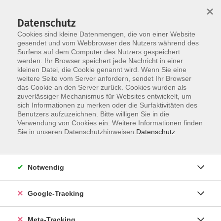
×
Datenschutz
Cookies sind kleine Datenmengen, die von einer Website
gesendet und vom Webbrowser des Nutzers während des
Surfens auf dem Computer des Nutzers gespeichert
Skip to main content
Sie sind hier:
werden. Ihr Browser speichert jede Nachricht in einer
Gesundheit
Bewegung / Fitness
kleinen Datei, die Cookie genannt wird. Wenn Sie eine
weitere Seite vom Server anfordern, sendet Ihr Browser
das Cookie an den Server zurück. Cookies wurden als
Pilates
zuverlässiger Mechanismus für Websites entwickelt, um
sich Informationen zu merken oder die Surfaktivitäten des
Benutzers aufzuzeichnen. Bitte willigen Sie in die
Das Ganzkörpertraining nach Joseph Pilates kombiniert
Verwendung von Cookies ein. Weitere Informationen finden
Atemtechnik, Kraftübungen, Koordination und
Sie in unseren Datenschutzhinweisen.
Datenschutz
Konzentration. Grundlage ist die zentrierte Kraft aus der
Körpermitte, dem "Powerhouse". Pilates kräftigt,
entspannt und dehnt auf sanfte Weise die tiefen Muskeln.
Notwendig
Die Bewegungen werden sehr bewusst und mit großer
Konzentration ausgeführt. Die effektiven, aber sanften
Google-Tracking
Übungen für den ganzen Körper zeigen rasch Erfolge und
sind für jedes Fitnesslevel und Alter geeignet. Sie
Meta-Tracking