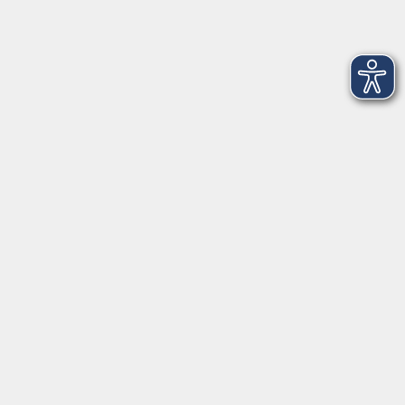
Startseite
Über uns
FAQ
Kontakt
Impressum
AGB
Datenschutzerklärung
Barrierefreiheitserklärung
Widerruf