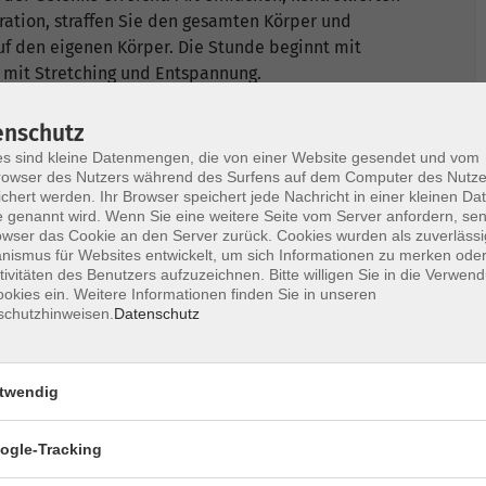
tion, straffen Sie den gesamten Körper und
auf den eigenen Körper. Die Stunde beginnt mit
mit Stretching und Entspannung.
enschutz
s sind kleine Datenmengen, die von einer Website gesendet und vom
owser des Nutzers während des Surfens auf dem Computer des Nutze
idung, Handtuch
chert werden. Ihr Browser speichert jede Nachricht in einer kleinen Dat
 genannt wird. Wenn Sie eine weitere Seite vom Server anfordern, se
owser das Cookie an den Server zurück. Cookies wurden als zuverlässi
ismus für Websites entwickelt, um sich Informationen zu merken oder
tivitäten des Benutzers aufzuzeichnen. Bitte willigen Sie in die Verwen
okies ein. Weitere Informationen finden Sie in unseren
schutzhinweisen.
Datenschutz
Ort / Raum
twendig
Uhr
Im Internet von überall
ogle-Tracking
aus teilnehmen