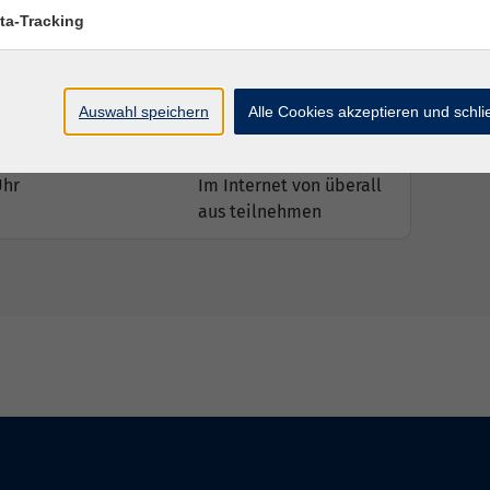
ta-Tracking
Uhr
Im Internet von überall
aus teilnehmen
Uhr
Im Internet von überall
Auswahl speichern
Alle Cookies akzeptieren und schl
aus teilnehmen
Uhr
Im Internet von überall
aus teilnehmen