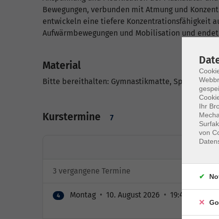
Bewegungen, verbunden mit Atmung und Konzentra
entwickeln eine tiefere Konzentrationsfähigkeit 
Aufwärmbewegungen und Mobilisation und endet 
Dat
Material
Cookie
Webbr
Bitte bereithalten: Gymnastikmatte, Sportbekle
gespei
Cookie
Ihr Br
Kurstermine
Mechan
7
Surfak
von Co
Daten
3 vergangene Termine
No
Montag
•
10. August 2026
•
19:45 – 20:30 
4
Go