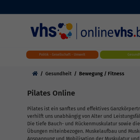
Skip to main content
Politik - Gesellschaft - Umwelt
Gesundh
Sie sind hier:
Gesundheit
Bewegung / Fitness
Pilates Online
Pilates ist ein sanftes und effektives Ganzkörpe
verhilft uns unabhängig von Alter und Leistungsfä
Die tiefe Bauch- und Rückenmuskulatur sowie di
Übungen miteinbezogen. Muskelaufbau und Muskel
Anspannung und Mobilisation der Muskulatur und d