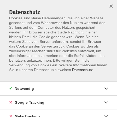
×
Datenschutz
Cookies sind kleine Datenmengen, die von einer Website
gesendet und vom Webbrowser des Nutzers während des
Surfens auf dem Computer des Nutzers gespeichert
Skip to main content
Sie sind hier:
werden. Ihr Browser speichert jede Nachricht in einer
Gesundheit
Bewegung / Fitness
kleinen Datei, die Cookie genannt wird. Wenn Sie eine
weitere Seite vom Server anfordern, sendet Ihr Browser
das Cookie an den Server zurück. Cookies wurden als
Wirbelsäulengymnastik - Forderndes Üben Online
zuverlässiger Mechanismus für Websites entwickelt, um
sich Informationen zu merken oder die Surfaktivitäten des
Benutzers aufzuzeichnen. Bitte willigen Sie in die
Ein effektiver Mix aus Bewegungen und Übungen zur
Verwendung von Cookies ein. Weitere Informationen finden
Körperwahrnehmung und Entspannung sowie zur
Sie in unseren Datenschutzhinweisen.
Datenschutz
Kräftigung und Lockerung der Schulter-, Rücken- und
Rumpfmuskulatur, der Rückenbeschwerden vorbeugen
oder verringern kann. Der Kurs ist für jeden ohne akute
Notwendig
Wirbelsäulenerkrankung geeignet.
Eine gewisse Grundstabilität in der Rumpfmuskulatur
Google-Tracking
sollte vorhanden sein.
Meta-Tracking