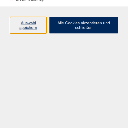
Material
Bitte bereithalten: Gymnastikmatte, Sportbekleidung,
Handtuch
Auswahl
Alle Cookies akzeptieren und
speichern
schließen
40,00 €
Gebühr
30,00 €
ermäßigte Gebühr
In den Warenkorb
Kursnummer:
261-37502
Start
Ende
Mo. 13.07.2026
Mo. 31.08.2026
18:30 Uhr
19:15 Uhr