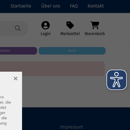
Startseite
Über uns
FAQ
Kontakt
Login
Merkzettel
Warenkorb
prachen
Beruf
×
rs
ei, die
ndet
ger
 die
dung
Startseite
Impressum