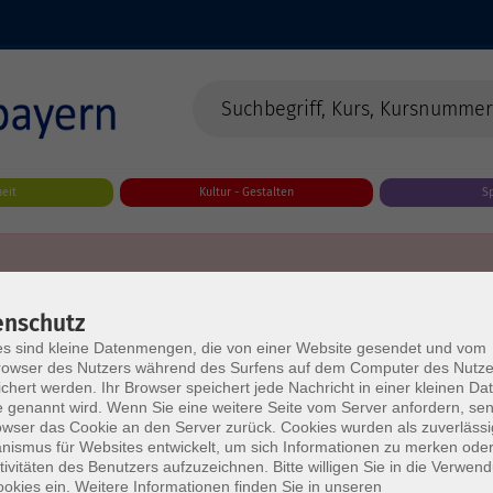
eit
Kultur - Gestalten
S
enschutz
s sind kleine Datenmengen, die von einer Website gesendet und vom
owser des Nutzers während des Surfens auf dem Computer des Nutze
chert werden. Ihr Browser speichert jede Nachricht in einer kleinen Dat
 genannt wird. Wenn Sie eine weitere Seite vom Server anfordern, se
owser das Cookie an den Server zurück. Cookies wurden als zuverlässi
ismus für Websites entwickelt, um sich Informationen zu merken oder
tivitäten des Benutzers aufzuzeichnen. Bitte willigen Sie in die Verwen
okies ein. Weitere Informationen finden Sie in unseren