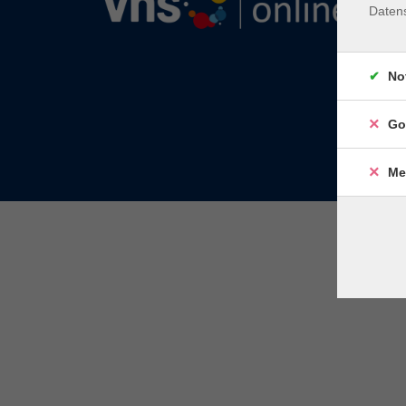
Daten
No
Go
Me