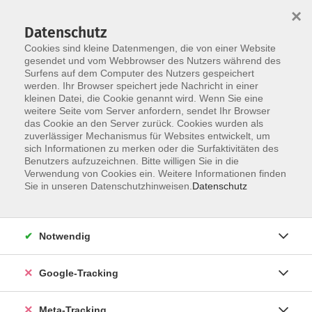
×
Datenschutz
Cookies sind kleine Datenmengen, die von einer Website
gesendet und vom Webbrowser des Nutzers während des
Surfens auf dem Computer des Nutzers gespeichert
Skip to main content
Sie sind hier:
werden. Ihr Browser speichert jede Nachricht in einer
Gesundheit
kleinen Datei, die Cookie genannt wird. Wenn Sie eine
Entspannung / Stressbewältigung
weitere Seite vom Server anfordern, sendet Ihr Browser
das Cookie an den Server zurück. Cookies wurden als
zuverlässiger Mechanismus für Websites entwickelt, um
Qigong
sich Informationen zu merken oder die Surfaktivitäten des
Benutzers aufzuzeichnen. Bitte willigen Sie in die
Verwendung von Cookies ein. Weitere Informationen finden
Qigong dient als Teil der Traditionellen Chinesischen
Sie in unseren Datenschutzhinweisen.
Datenschutz
Medizin der Gesunderhaltung und Prävention. Sanft
fließende Bewegungen mit ruhiger Atmung, achtsamen
Entspannungs- und Vorstellungsbildern harmonisieren
Notwendig
und kräftigen das Nervensystem und können so zu
innerer Ruhe und Gelassenheit führen. Qigong Übungen
Google-Tracking
sind gut erlernbar und für jedes Alter geeignet.
Besondere körperliche Voraussetzungen sind nicht
Meta-Tracking